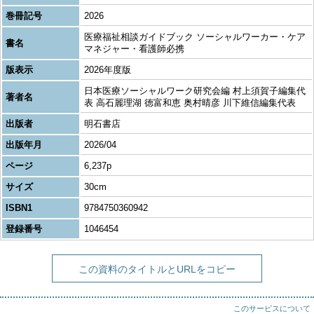
巻冊記号
2026
医療福祉相談ガイドブック ソーシャルワーカー・ケア
書名
マネジャー・看護師必携
版表示
2026年度版
日本医療ソーシャルワーク研究会編 村上須賀子編集代
著者名
表 高石麗理湖 徳富和恵 奥村晴彦 川下維信編集代表
出版者
明石書店
出版年月
2026/04
ページ
6,237p
サイズ
30cm
ISBN1
9784750360942
登録番号
1046454
この資料のタイトルとURLをコピー
このサービスについて