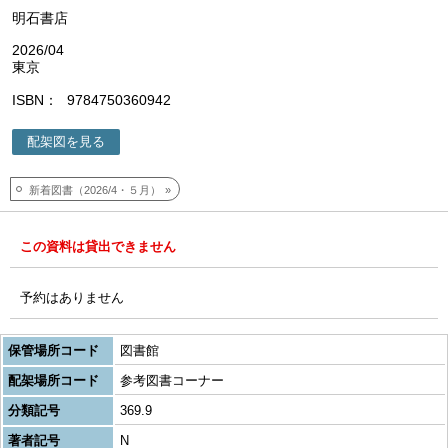
明石書店
2026/04
東京
ISBN
9784750360942
配架図を見る
新着図書（2026/4・５月）
この資料は貸出できません
予約はありません
保管場所コード
図書館
配架場所コード
参考図書コーナー
分類記号
369.9
著者記号
N