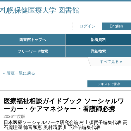
札幌保健医療大学 図書館
ログイン
English
図書館トップへ
新着資料
フリーワード検索
詳細検索
すべて見る
所蔵一覧に戻る
テキストで保存
医療福祉相談ガイドブック ソーシャルワ
ーカー・ケアマネジャー・看護師必携
2026年度版
日本医療ソーシャルワーク研究会編 村上須賀子編集代表 高
石麗理湖 徳富和恵 奥村晴彦 川下維信編集代表