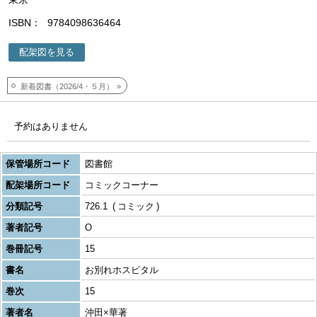
ISBN
9784098636464
配架図を見る
新着図書（2026/4・５月）
予約はありません
保管場所コード
図書館
配架場所コード
コミックコーナー
分類記号
726.1
コミック
著者記号
O
巻冊記号
15
書名
お別れホスピタル
巻次
15
著者名
沖田×華著