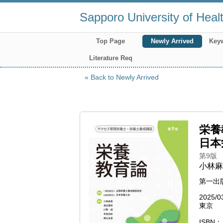
Sapporo University of Heal
Top Page
Newly Arrived
Key
Literature Req
Back to Newly Arrived
栄養
日本
第9版
小林麻
第一出
2025/0
東京
ISBN