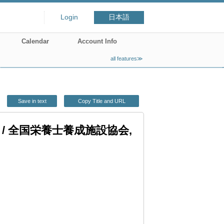
Login
日本語
Calendar
Account Info
all features≫
Save in text
Copy Title and URL
/ 全国栄養士養成施設協会,