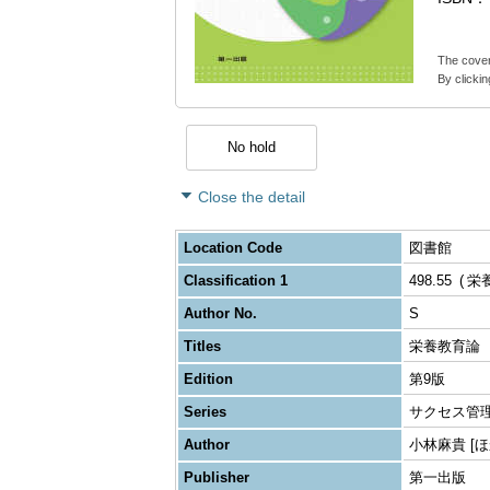
The cover
By clickin
No hold
Close the detail
Location Code
図書館
Classification 1
498.55
栄
Author No.
S
Titles
栄養教育論
Edition
第9版
Series
サクセス管理
Author
小林麻貴 [ほ
Publisher
第一出版