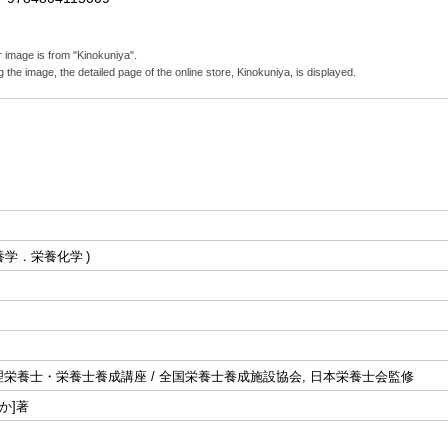
 image is from "Kinokuniya".
g the image, the detailed page of the online store, Kinokuniya, is displayed.
養学．栄養化学
栄養士・栄養士養成講座 / 全国栄養士養成施設協会, 日本栄養士会監修
か]著