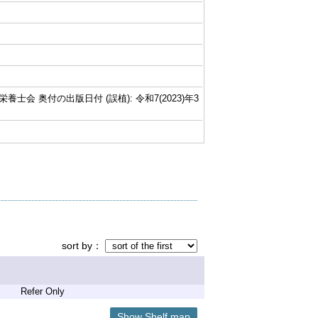
士会 奥付の出版日付 (誤植): 令和7(2023)年3
sort by
Refer Only
Show Shelf map