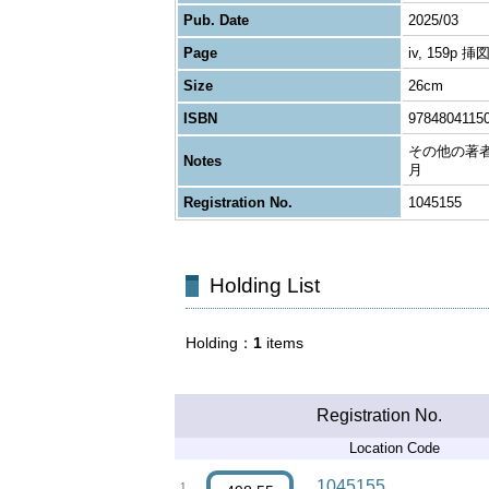
Pub. Date
2025/03
Page
iv, 159p 挿
Size
26cm
ISBN
9784804115
その他の著者:
Notes
月
Registration No.
1045155
Holding List
Holding
1
items
Registration No.
Location Code
1045155
1