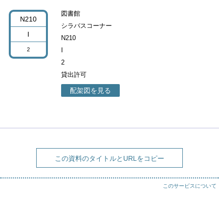
図書館
N210
シラバスコーナー
I
N210
2
I
2
貸出許可
配架図を見る
この資料のタイトルとURLをコピー
このサービスについて