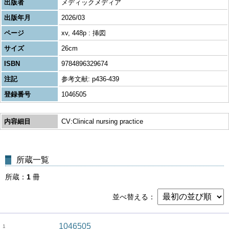
出版者
メディックメディア
出版年月
2026/03
ページ
xv, 448p : 挿図
サイズ
26cm
ISBN
9784896329674
注記
参考文献: p436-439
登録番号
1046505
内容細目
CV:Clinical nursing practice
所蔵一覧
所蔵
1
冊
並べ替える
1046505
1