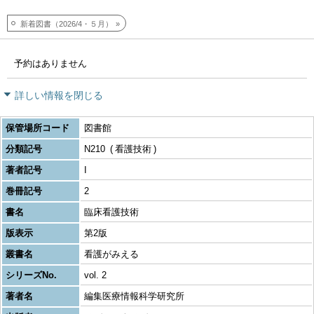
新着図書（2026/4・５月）
予約はありません
詳しい情報を閉じる
保管場所コード
図書館
分類記号
N210
看護技術
著者記号
I
巻冊記号
2
書名
臨床看護技術
版表示
第2版
叢書名
看護がみえる
シリーズNo.
vol. 2
著者名
編集医療情報科学研究所