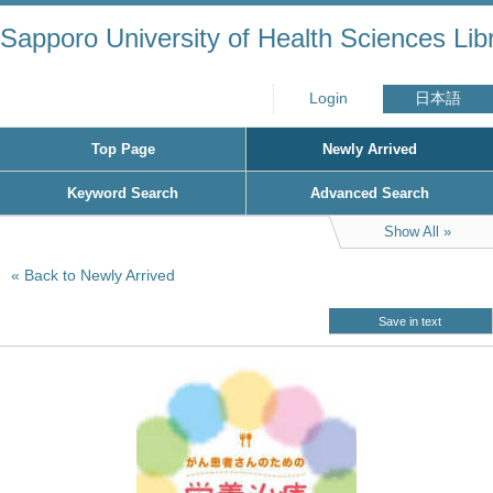
Sapporo University of Health Sciences Lib
Login
日本語
Top Page
Newly Arrived
Keyword Search
Advanced Search
Show All
Back to Newly Arrived
Save in text