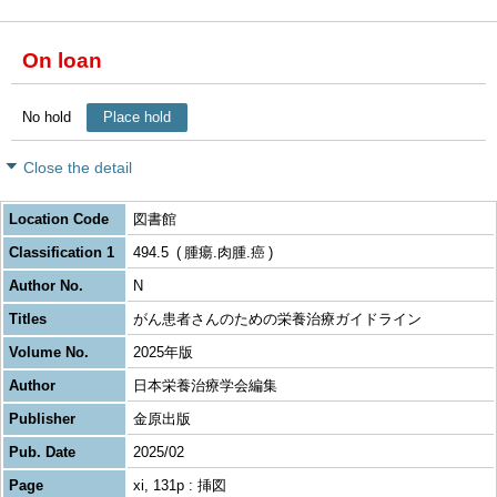
On loan
No hold
Place hold
Close the detail
Location Code
図書館
Classification 1
494.5
腫瘍.肉腫.癌
Author No.
N
Titles
がん患者さんのための栄養治療ガイドライン
Volume No.
2025年版
Author
日本栄養治療学会編集
Publisher
金原出版
Pub. Date
2025/02
Page
xi, 131p : 挿図