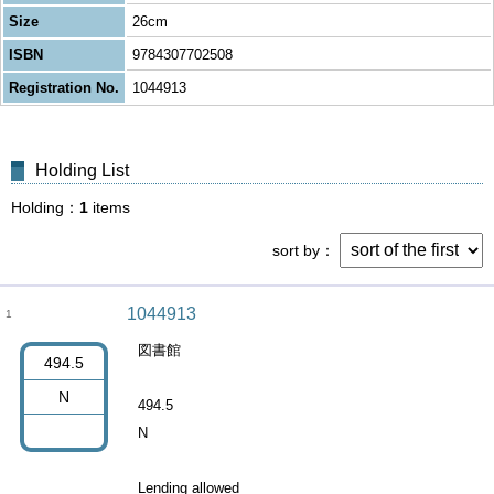
Size
26cm
ISBN
9784307702508
Registration No.
1044913
Holding List
Holding
1
items
sort by
1044913
1
図書館
494.5
N
494.5
N
Lending allowed