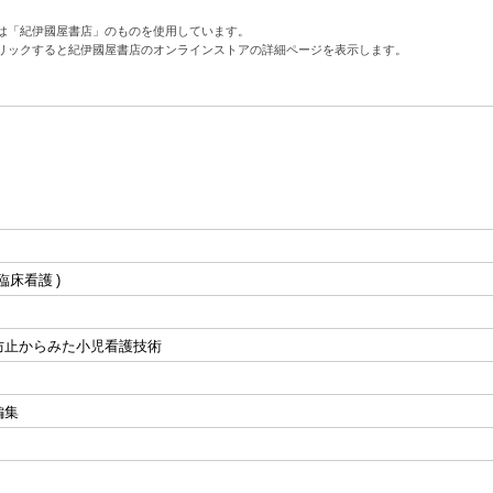
は「紀伊國屋書店」のものを使用しています。
リックすると紀伊國屋書店のオンラインストアの詳細ページを表示します。
臨床看護
防止からみた小児看護技術
編集