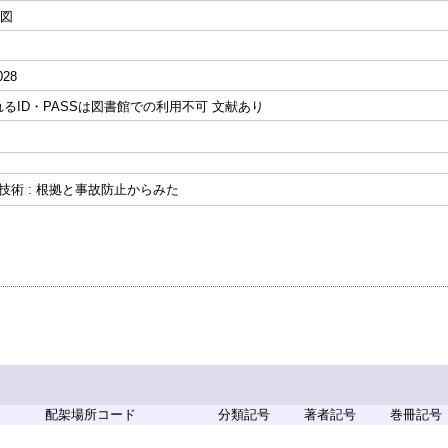
挿図
028
るID・PASSは図書館での利用不可 文献あり
護技術 : 根拠と事故防止からみた
配架場所コード
分類記号
著者記号
巻冊記号