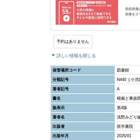
表紙画像
画像をク
予約はありません
詳しい情報を閉じる
保管場所コード
図書館
分類記号
N440
小児
著者記号
A
書名
根拠と事故
版表示
第4版
著者名
浅野みどり
出版者
医学書院
出版年月
2025/01