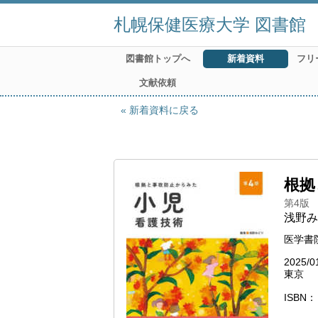
札幌保健医療大学 図書館
図書館トップへ
新着資料
フリ
文献依頼
新着資料に戻る
根拠
第4版
浅野み
医学書
2025/0
東京
ISBN