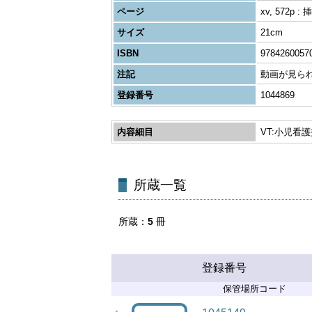
ページ
xv, 572p : 
サイズ
21cm
ISBN
9784260057
注記
動画が見られ
登録番号
1044869
内容細目
VT:小児看
所蔵一覧
所蔵
5
冊
登録番号
保管場所コード