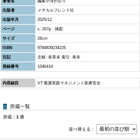
著者名
編集小澤かおり
出版者
メヂカルフレンド社
出版年月
2025/12
ページ
x, 267p : 挿図
サイズ
26cm
ISBN
9784839234225
注記
文献: 各章末 索引: 巻末
登録番号
1046414
内容細目
VT:看護実践マネジメント医療安全
所蔵一覧
所蔵
1
冊
並べ替える