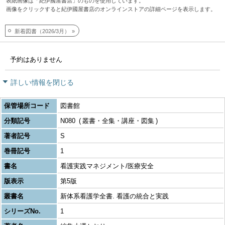
表紙画像は「紀伊國屋書店」のものを使用しています。
画像をクリックすると紀伊國屋書店のオンラインストアの詳細ページを表示します。
新着図書（2026/3月）
予約はありません
詳しい情報を閉じる
保管場所コード
図書館
分類記号
N080
叢書・全集・講座・図集
著者記号
S
巻冊記号
1
書名
看護実践マネジメント/医療安全
版表示
第5版
叢書名
新体系看護学全書. 看護の統合と実践
シリーズNo.
1