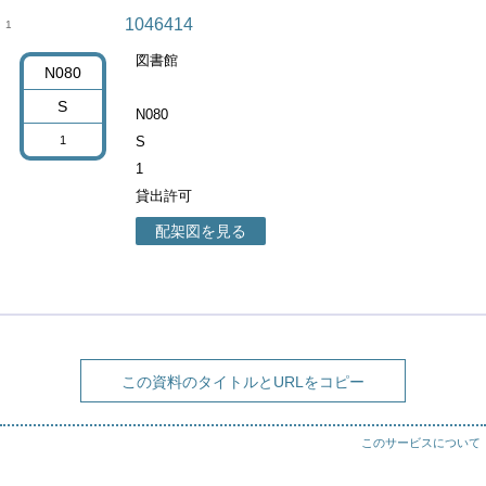
1046414
1
図書館
N080
S
N080
1
S
1
貸出許可
配架図を見る
この資料のタイトルとURLをコピー
このサービスについて