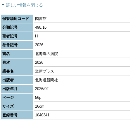
詳しい情報を閉じる
保管場所コード
図書館
分類記号
498.16
著者記号
H
巻冊記号
2026
書名
北海道の病院
巻次
2026
叢書名
道新プラス
出版者
北海道新聞社
出版年月
2026/02
ページ
56p
サイズ
26cm
登録番号
1046341