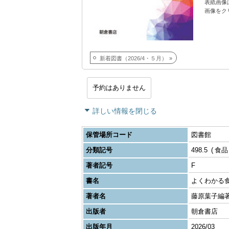
表紙画像
画像をク
新着図書（2026/4・５月）
予約はありません
詳しい情報を閉じる
保管場所コード
図書館
分類記号
498.5
食品
著者記号
F
書名
よくわかる
著者名
藤原葉子編
出版者
朝倉書店
出版年月
2026/03