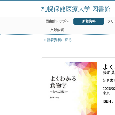
札幌保健医療大学 図書館
図書館トップへ
新着資料
フリ
文献依頼
新着資料に戻る
よく
藤原葉
朝倉書
2026/0
東京
ISBN