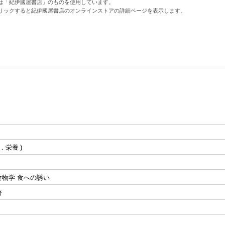
は「紀伊國屋書店」のものを使用しています。
リックすると紀伊國屋書店のオンラインストアの詳細ページを表示します。
．栄養
食物学 食への誘い
著