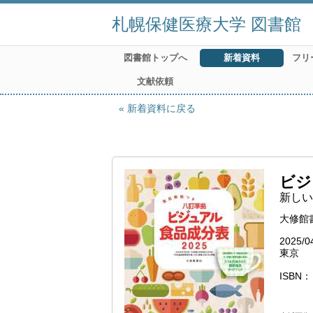
札幌保健医療大学 図書館
図書館トップへ
新着資料
フリ
文献依頼
新着資料に戻る
ビジ
新しい
大修館
2025/0
東京
ISBN