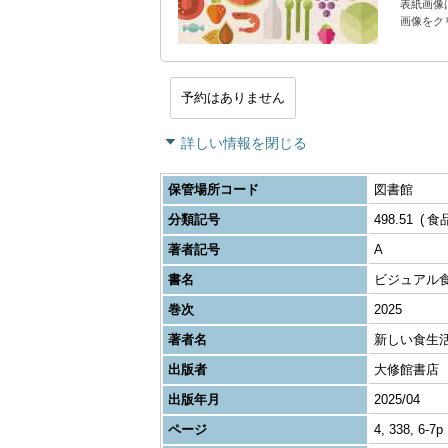
表紙画像
画像をク
予約はありません
詳しい情報を閉じる
保管場所コード
図書館
分類記号
498.51
食
著者記号
A
書名
ビジュアル食
巻次
2025
著者名
新しい食生
出版者
大修館書店
出版年月
2025/04
ページ
4, 338, 6-7