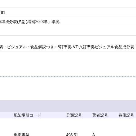
181
準成分表(八訂)増補2023年」準拠
表 : ビジュアル : 食品解説つき : 8訂準拠 VT:八訂準拠ビジュアル食品成分表
配架場所コード
分類記号
著者記号
巻冊記号
集密書架
498.51
A