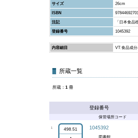
サイズ
26cm
ISBN
9784469270
注記
「日本食品標
登録番号
1045392
内容細目
VT:食品成分
所蔵一覧
所蔵
1
冊
登録番号
保管場所コード
1045392
1
498.51
図書館