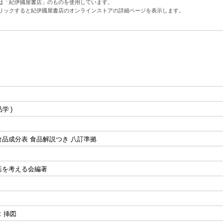
は「紀伊國屋書店」のものを使用しています。
リックすると紀伊國屋書店のオンラインストアの詳細ページを表示します。
品学
品成分表 食品解説つき 八訂準拠
活を考える会編著
p : 挿図