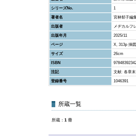
シリーズNo.
1
著者名
宮林郁子編
出版者
メヂカルフ
出版年月
2025/11
ページ
X, 313p 挿
サイズ
26cm
ISBN
9784839234
注記
文献: 各章末
登録番号
1046391
所蔵一覧
所蔵
1
冊