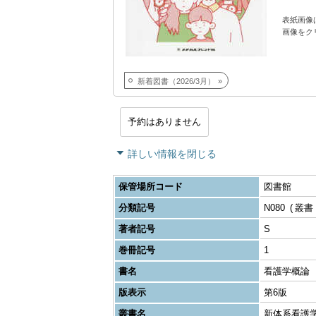
表紙画像
画像をク
新着図書（2026/3月）
予約はありません
詳しい情報を閉じる
保管場所コード
図書館
分類記号
N080
叢書
著者記号
S
巻冊記号
1
書名
看護学概論
版表示
第6版
叢書名
新体系看護学