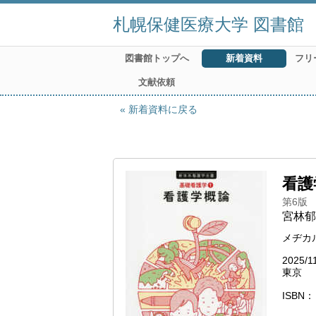
札幌保健医療大学 図書館
図書館トップへ
新着資料
フリ
文献依頼
新着資料に戻る
看護
第6版
宮林郁
メヂカ
2025/1
東京
ISBN