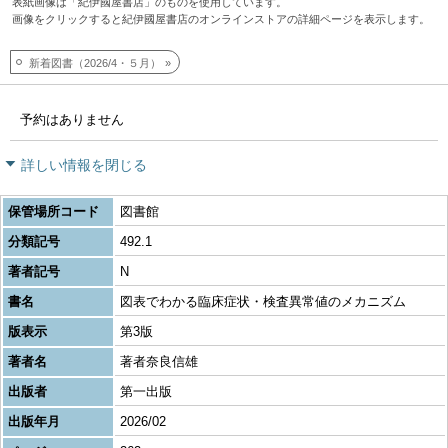
表紙画像は「紀伊國屋書店」のものを使用しています。
画像をクリックすると紀伊國屋書店のオンラインストアの詳細ページを表示します。
新着図書（2026/4・５月）
予約はありません
詳しい情報を閉じる
保管場所コード
図書館
分類記号
492.1
著者記号
N
書名
図表でわかる臨床症状・検査異常値のメカニズム
版表示
第3版
著者名
著者奈良信雄
出版者
第一出版
出版年月
2026/02