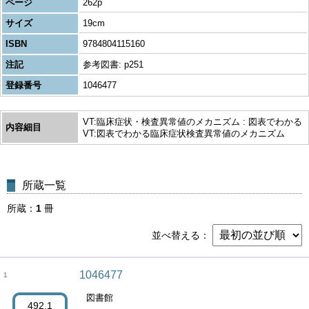
ページ
262p
サイズ
19cm
ISBN
9784804115160
注記
参考図書: p251
登録番号
1046477
VT:臨床症状・検査異常値のメカニズム : 図表でわかる
内容細目
VT:図表でわかる臨床症状検査異常値のメカニズム
所蔵一覧
所蔵
1
冊
並べ替える
1046477
1
図書館
492.1