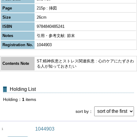
Page
215p : 挿図
Size
26cm
ISBN
9784840485241
Notes
引用・参考文献: 節末
Registration No.
1044903
ST:精神疾患とストレス関連疾患 : 心のケアにたずさわ
Contents Note
る人が知っておきたい
Holding List
Holding
1
items
sort by
1044903
1