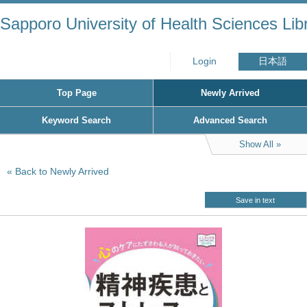
Sapporo University of Health Sciences Lib
Login
日本語
Top Page
Newly Arrived
Keyword Search
Advanced Search
Show All
Back to Newly Arrived
Save in text