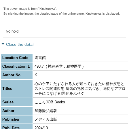
The cover image is from "Kinokuniya".
By clicking the image, the detailed page of the online store, Kinokuniya, is displayed.
No hold
Close the detail
Location Code
図書館
Classification 1
493.7
神経科学．精神医学
Author No.
K
心のケアにたずさわる人が知っておきたい精神疾患と
Titles
ストレス関連疾患 病気の兆候に気づき、適切なアプロ
ーチにつなげる!悪化をふせぐ!
Series
こころJOB Books
Author
加藤隆弘編著
Publisher
メディカ出版
Pub. Date
2024/10