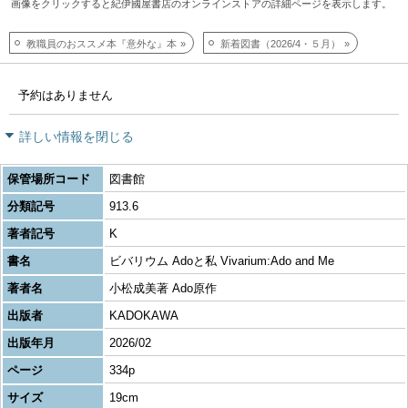
画像をクリックすると紀伊國屋書店のオンラインストアの詳細ページを表示します。
教職員のおススメ本『意外な』本
新着図書（2026/4・５月）
予約はありません
詳しい情報を閉じる
保管場所コード
図書館
分類記号
913.6
著者記号
K
書名
ビバリウム Adoと私 Vivarium:Ado and Me
著者名
小松成美著 Ado原作
出版者
KADOKAWA
出版年月
2026/02
ページ
334p
サイズ
19cm