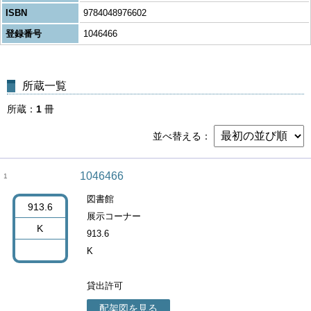
ISBN
9784048976602
登録番号
1046466
所蔵一覧
所蔵
1
冊
並べ替える
1046466
1
図書館
913.6
展示コーナー
K
913.6
K
貸出許可
配架図を見る