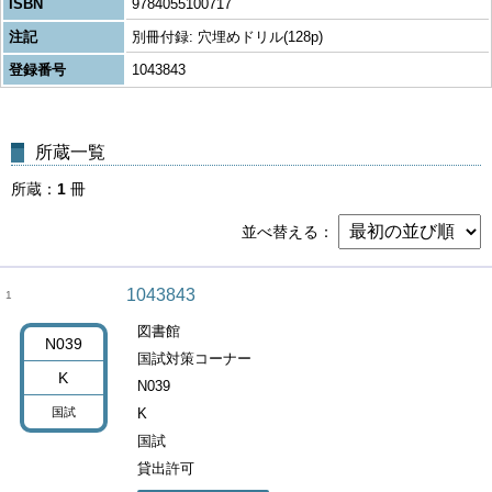
ISBN
9784055100717
注記
別冊付録: 穴埋めドリル(128p)
登録番号
1043843
所蔵一覧
所蔵
1
冊
並べ替える
1043843
1
図書館
N039
国試対策コーナー
K
N039
国試
K
国試
貸出許可