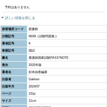
予約はありません
詳しい情報を閉じる
保管場所コード
図書館
分類記号
N039
試験問題集
著者記号
K
巻冊記号
国試
書名
看護師国家試験PASS*NOTE
巻次
2025年版
著者名
杉本由香編著
出版者
Gakken
出版年月
2024/07
ページ
231p
サイズ
21cm