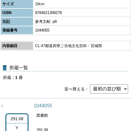
サイズ
19cm
ISBN
9784621309278
注記
参考文献: p8
登録番号
1044055
内容細目
CL:47都道府県ご当地文化百科・宮城県
所蔵一覧
所蔵
1
冊
並べ替える
1044055
1
図書館
291.08
Y
291.08