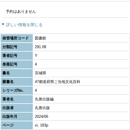
予約はありません
詳しい情報を閉じる
保管場所コード
図書館
分類記号
291.08
著者記号
Y
巻冊記号
4
書名
宮城県
叢書名
47都道府県ご当地文化百科
シリーズNo.
4
著者名
丸善出版編
出版者
丸善出版
出版年月
2024/06
ページ
vi, 183p