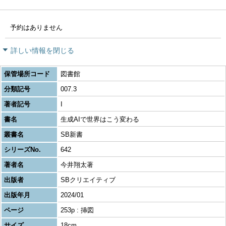
予約はありません
詳しい情報を閉じる
保管場所コード
図書館
分類記号
007.3
著者記号
I
書名
生成AIで世界はこう変わる
叢書名
SB新書
シリーズNo.
642
著者名
今井翔太著
出版者
SBクリエイティブ
出版年月
2024/01
ページ
253p : 挿図
サイズ
18cm