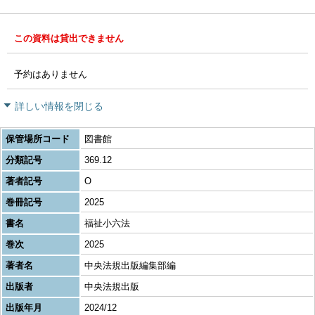
この資料は貸出できません
予約はありません
詳しい情報を閉じる
保管場所コード
図書館
分類記号
369.12
著者記号
O
巻冊記号
2025
書名
福祉小六法
巻次
2025
著者名
中央法規出版編集部編
出版者
中央法規出版
出版年月
2024/12