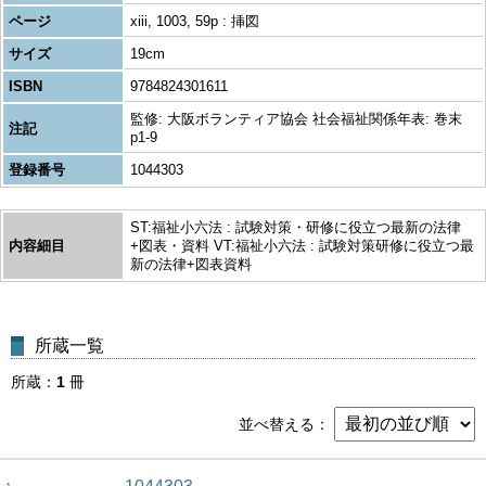
ページ
xiii, 1003, 59p : 挿図
サイズ
19cm
ISBN
9784824301611
監修: 大阪ボランティア協会 社会福祉関係年表: 巻末
注記
p1-9
登録番号
1044303
ST:福祉小六法 : 試験対策・研修に役立つ最新の法律
内容細目
+図表・資料 VT:福祉小六法 : 試験対策研修に役立つ最
新の法律+図表資料
所蔵一覧
所蔵
1
冊
並べ替える