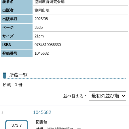
著者名
協同教育研究会編
出版者
協同出版
出版年月
2025/08
ページ
353p
サイズ
21cm
ISBN
9784319056330
登録番号
1045682
所蔵一覧
所蔵
1
冊
並べ替える
1045682
1
図書館
373.7