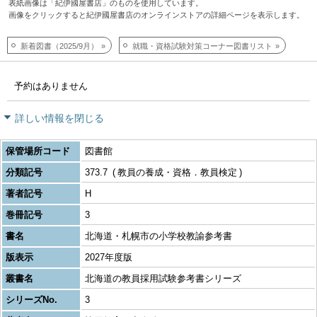
表紙画像は「紀伊國屋書店」のものを使用しています。
画像をクリックすると紀伊國屋書店のオンラインストアの詳細ページを表示します。
新着図書（2025/9月）
就職・資格試験対策コーナー図書リスト
予約はありません
詳しい情報を閉じる
保管場所コード
図書館
分類記号
373.7
教員の養成・資格．教員検定
著者記号
H
巻冊記号
3
書名
北海道・札幌市の小学校教諭参考書
版表示
2027年度版
叢書名
北海道の教員採用試験参考書シリーズ
シリーズNo.
3