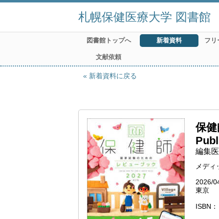
札幌保健医療大学 図書館
図書館トップへ
新着資料
フリ
文献依頼
新着資料に戻る
保健
Publ
編集医
メディ
2026/0
東京
ISBN