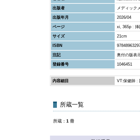
出版者
メディック
出版年月
2026/04
ページ
xi, 365p : 
サイズ
21cm
ISBN
9784896329
注記
奥付の版表示:
登録番号
1046451
内容細目
VT:保健師
所蔵一覧
所蔵
1
冊