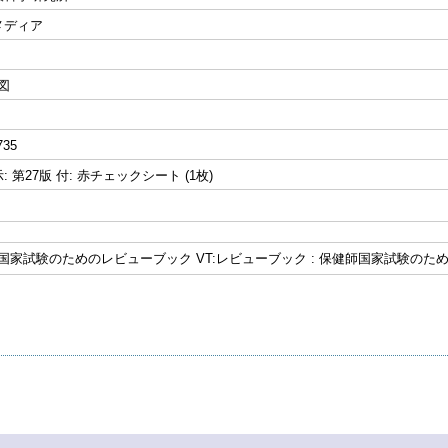
メディア
挿図
735
 第27版 付: 赤チェックシート (1枚)
 : 国家試験のためのレビューブック VT:レビューブック : 保健師国家試験のた