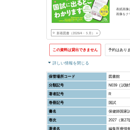
表紙画像
画像をク
新着図書（2026/4・５月）
この資料は貸出できません
予約はあり
詳しい情報を閉じる
保管場所コード
図書館
分類記号
N039
試験
著者記号
R
巻冊記号
国試
書名
保健師国家試験の
巻次
2027（第2
著者名
編集医療情