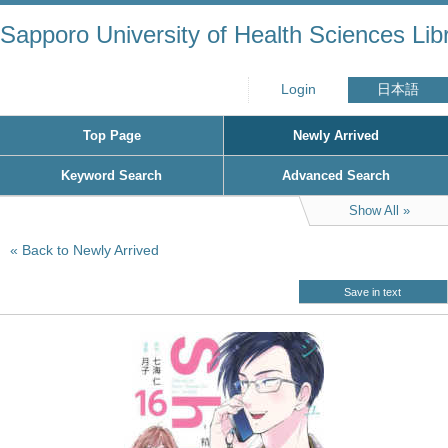
Sapporo University of Health Sciences Lib
Login
日本語
Top Page
Newly Arrived
Keyword Search
Advanced Search
Show All
Back to Newly Arrived
Save in text