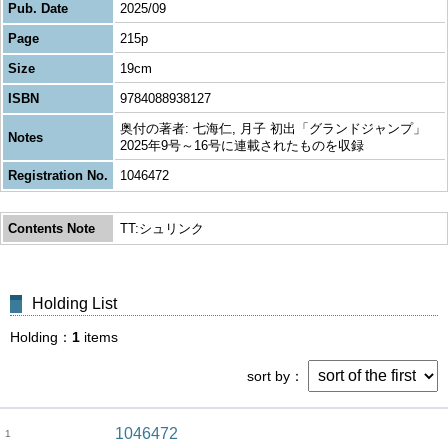
Pub. Date
2025/09
Page
215p
Size
19cm
ISBN
9784088938127
奥付の著者: 七海仁, 月子 初出「グランドジャンプ」
Notes
2025年9号～16号に連載されたものを収録
Registration No.
1046472
Contents Note
TT:シュリンク
Holding List
Holding
1
items
sort by
1046472
1