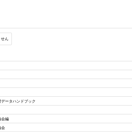
ません
村データハンドブック
協会編
協会