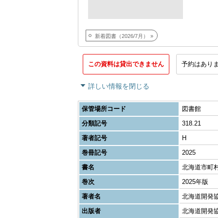
新着図書（2026/7月）
この資料は貸出できません
予約はあり
詳しい情報を閉じる
保管場所コード
図書館
分類記号
318.21
著者記号
H
巻冊記号
2025
書名
北海道市町
巻次
2025年版
著者名
北海道開発
出版者
北海道開発