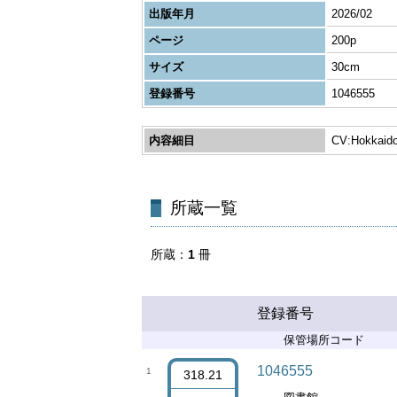
出版年月
2026/02
ページ
200p
サイズ
30cm
登録番号
1046555
内容細目
CV:Hokkaido
所蔵一覧
所蔵
1
冊
登録番号
保管場所コード
1046555
1
318.21