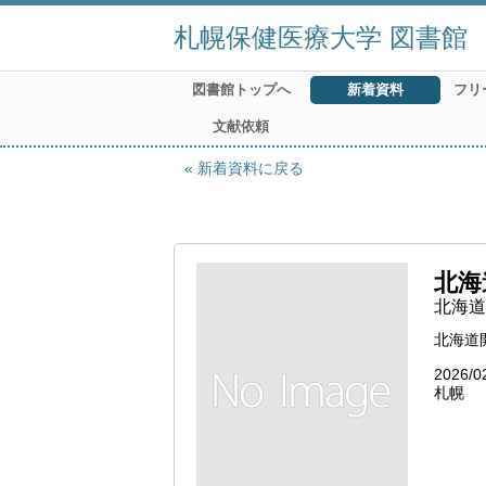
札幌保健医療大学 図書館
図書館トップへ
新着資料
フリ
文献依頼
新着資料に戻る
北海
北海道
北海道
2026/0
札幌