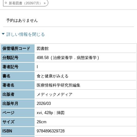
新着図書（2026/7月）
予約はありません
詳しい情報を閉じる
保管場所コード
図書館
分類記号
498.58
治療栄養学．病態栄養学
著者記号
I
書名
食と健康がみえる
著者名
医療情報科学研究所編集
出版者
メディックメディア
出版年月
2026/03
ページ
xvi, 428p : 挿図
サイズ
26cm
ISBN
9784896329728