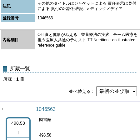
その他のタイトルはジャケットによる 責任表示は奥付
注記
による 奥付の出版社表記: メディックメディア
登録番号
1046563
OH:食と健康がみえる : 栄養療法の実践 : チーム医療を
内容細目
担う医療人共通のテキスト TT:Nutrition : an illustrated
reference guide
所蔵一覧
所蔵
1
冊
並べ替える
1046563
1
図書館
498.58
I
498.58