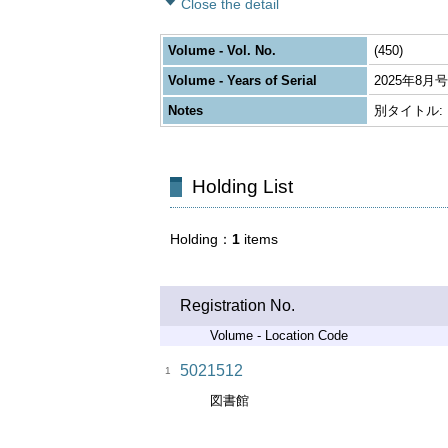
Close the detail
Volume - Vol. No.
(450)
Volume - Years of Serial
2025年8月号
Notes
別タイトル: 
Holding List
Holding
1
items
Registration No.
Volume - Location Code
5021512
1
図書館