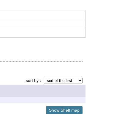
sort by
Show Shelf map