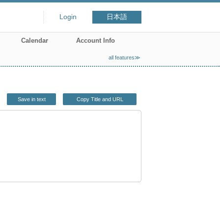
Login
日本語
Calendar
Account Info
all features≫
Save in text
Copy Title and URL