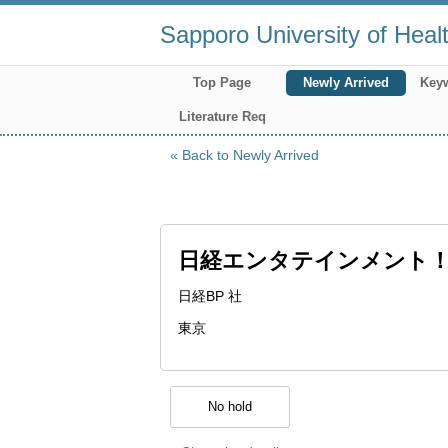
Sapporo University of Heal
Top Page
Newly Arrived
Key
Literature Req
Back to Newly Arrived
日経エンタテインメント
日経BP 社
東京
No hold