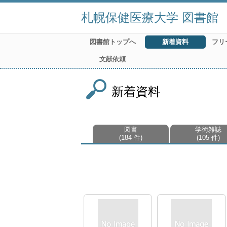
札幌保健医療大学 図書館
図書館トップへ
新着資料
フリ
文献依頼
新着資料
図書
学術雑誌
184 件
105 件