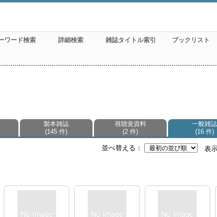
ーワード検索
詳細検索
雑誌タイトル索引
ブックリスト
製本雑誌
視聴覚資料
一般雑誌
145 件
2 件
16 件
並べ替える
表