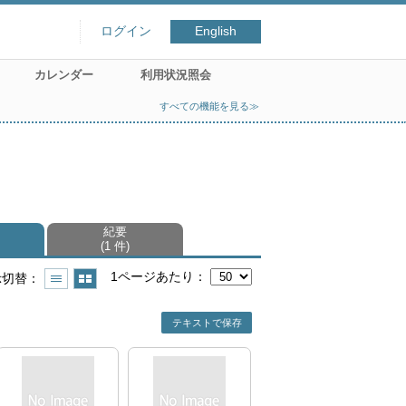
ログイン
English
カレンダー
利用状況照会
すべての機能を見る≫
紀要
1 件
1ページあたり
示切替
テキストで保存