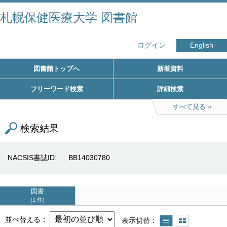
札幌保健医療大学 図書館
ログイン
English
図書館トップへ
新着資料
フリーワード検索
詳細検索
すべて見る
検索結果
NACSIS書誌ID
BB14030780
図書
1 件
並べ替える
表示切替