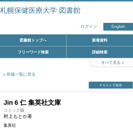
札幌保健医療大学 図書館
ログイン
English
図書館トップへ
新着資料
フリーワード検索
詳細検索
すべて見る
所蔵一覧に戻る
テキストで保存
Jin 6 仁 集英社文庫
コミック版
村上もとか著
集英社