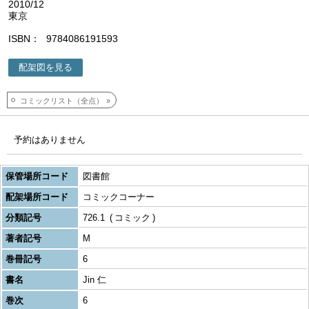
2010/12
東京
ISBN
9784086191593
配架図を見る
コミックリスト（全点）
予約はありません
保管場所コード
図書館
配架場所コード
コミックコーナー
分類記号
726.1
コミック
著者記号
M
巻冊記号
6
書名
Jin 仁
巻次
6