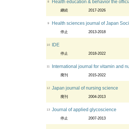
Health education & behavior the offici
8
継続
2017-2026
Health sciences journal of Japa
9
停止
2013-2018
IDE
10
停止
2018-2022
International journal for vitamin and nutrition resear
11
廃刊
2015-2022
Japan journal of nursing science
12
廃刊
2004-2013
Journal of applied glycoscience
13
停止
2007-2013