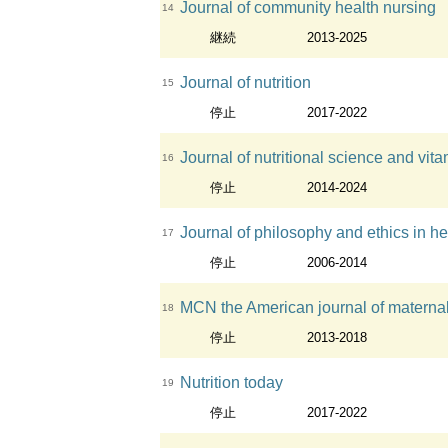
Journal of community health nursing
14
継続
2013-2025
Journal of nutrition
15
停止
2017-2022
Journal of nutritional science and vit
16
停止
2014-2024
Journal of philosophy and ethics in h
17
停止
2006-2014
MCN the American journal of maternal
18
停止
2013-2018
Nutrition today
19
停止
2017-2022