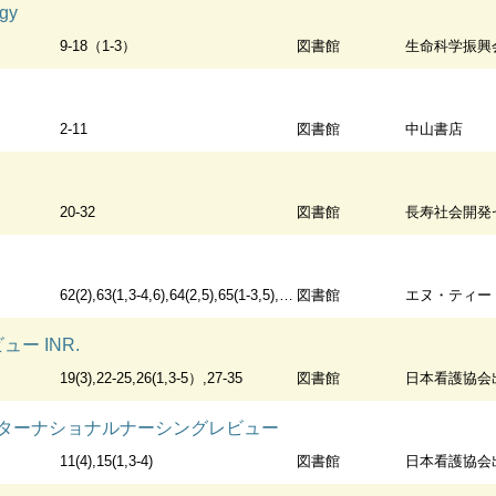
ogy
9-18（1-3）
図書館
生命科学振興会
2-11
図書館
中山書店
20-32
図書館
長寿社会開発
62(2),63(1,3-4,6),64(2,5),65(1-3,5),66(1,4-5),67(4-5),68(1-2,4)
図書館
エヌ・ティー
ー INR.
19(3),22-25,26(1,3-5）,27-35
図書館
日本看護協会
review インターナショナルナーシングレビュー
11(4),15(1,3-4)
図書館
日本看護協会