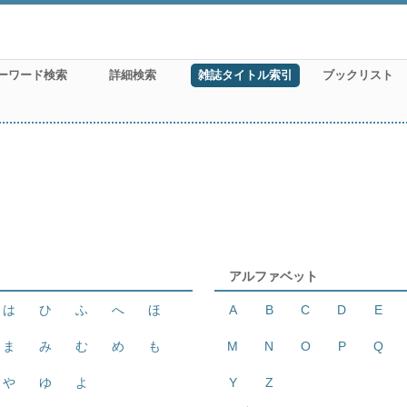
ーワード検索
詳細検索
雑誌タイトル索引
ブックリスト
アルファベット
は
ひ
ふ
へ
ほ
A
B
C
D
E
ま
み
む
め
も
M
N
O
P
Q
や
ゆ
よ
Y
Z