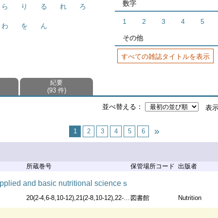
数字
ら
り
る
れ
ろ
1
2
3
4
5
わ
を
ん
その他
すべての雑誌タイトルを表示
紀要
93 件
並べ替える
表
1
2
3
4
5
6
所蔵巻号
保管場所コード
出版者
 applied and basic nutritional scienceｓ
20(2-4,6-8,10-12),21(2-8,10-12),22-23,24(1-3)
図書館
Nutrition