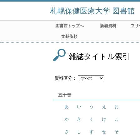
札幌保健医療大学 図書館
図書館トップへ
新着資料
フリ
文献依頼
雑誌タイトル索引
資料区分
五十音
あ
い
う
え
お
か
き
く
け
こ
さ
し
す
せ
そ