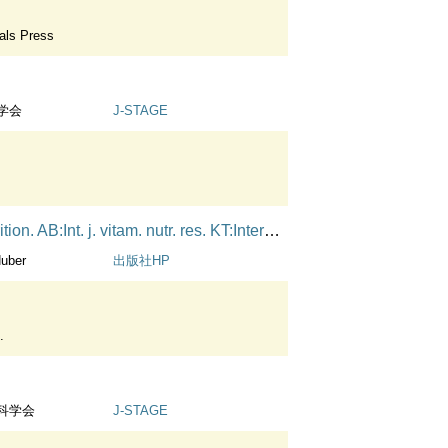
als Press
学会
J-STAGE
nternational journal for vitamin and nutrition research
Huber
出版社HP
.
科学会
J-STAGE