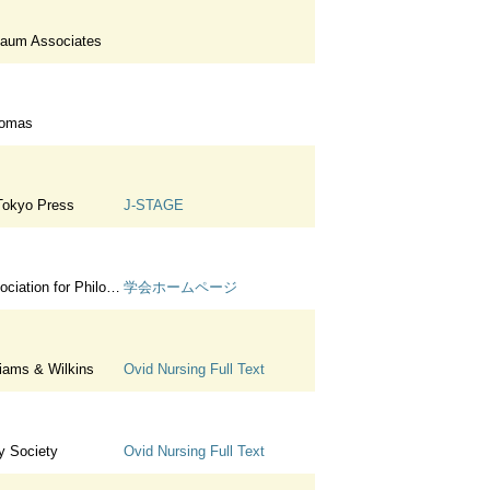
baum Associates
homas
 Tokyo Press
J-STAGE
hical and Ethical Researches in Medicine
学会ホームページ
liams & Wilkins
Ovid Nursing Full Text
ay Society
Ovid Nursing Full Text