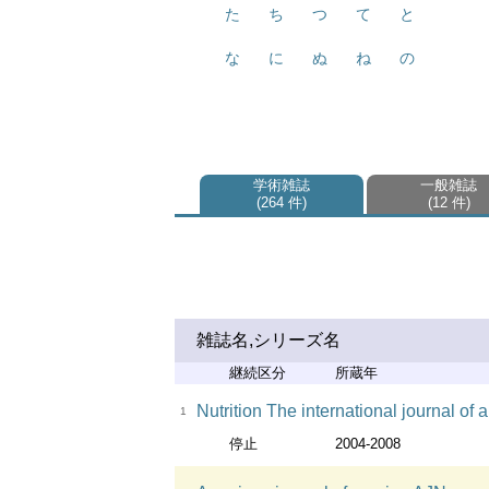
た
ち
つ
て
と
な
に
ぬ
ね
の
学術雑誌
一般雑誌
264 件
12 件
雑誌名,シリーズ名
継続区分
所蔵年
Nutrition The international journal of
1
停止
2004-2008