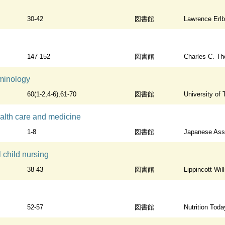
30-42
図書館
Lawrence Erl
147-152
図書館
Charles C. T
aminology
60(1-2,4-6),61-70
図書館
University of
ealth care and medicine
1-8
図書館
Japanese Association for Philosop
 child nursing
38-43
図書館
Lippincott Wil
52-57
図書館
Nutrition Tod