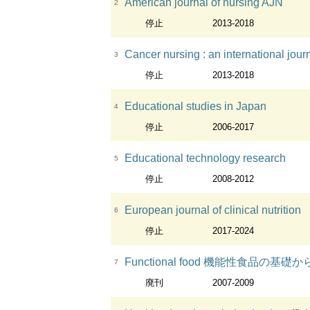
American journal of nursing AJN
2
停止
2013-2018
Cancer nursing : an international jour
3
停止
2013-2018
Educational studies in Japan
4
停止
2006-2017
Educational technology research
5
停止
2008-2012
European journal of clinical nutrition
6
停止
2017-2024
Functional food 機能性食
7
廃刊
2007-2009