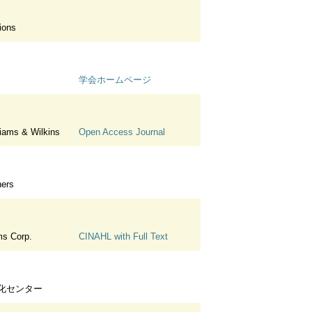
ions
学会ホームページ
liams & Wilkins
Open Access Journal
hers
s Corp.
CINAHL with Full Text
化センター