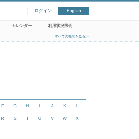
ログイン
English
カレンダー
利用状況照会
すべての機能を見る≫
F
G
H
I
J
K
L
R
S
T
U
V
W
X