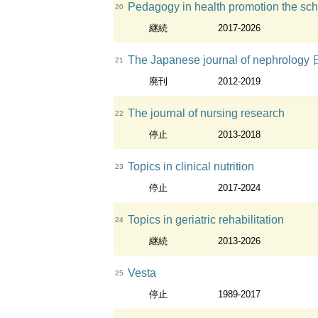
Pedagogy in health promotion the sch
20
継続
2017-2026
The Japanese journal of nephro
21
廃刊
2012-2019
The journal of nursing research
22
停止
2013-2018
Topics in clinical nutrition
23
停止
2017-2024
Topics in geriatric rehabilitation
24
継続
2013-2026
Vesta
25
停止
1989-2017