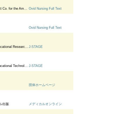
 American Journal of Nursing Co.
Ovid Nursing Full Text
Ovid Nursing Full Text
al Research Association
J-STAGE
nology, Tokyo Gakugei University
J-STAGE
団体ホームページ
ル出版
メディカルオンライン