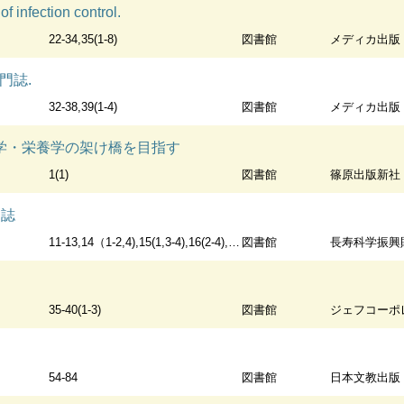
f infection control.
22-34,35(1-8)
図書館
メディカ出版
門誌.
32-38,39(1-4)
図書館
メディカ出版
学・栄養学の架け橋を目指す
1(1)
図書館
篠原出版新社
関誌
11-13,14（1-2,4),15(1,3-4),16(2-4),17-29
図書館
長寿科学振興
35-40(1-3)
図書館
ジェフコーポ
54-84
図書館
日本文教出版