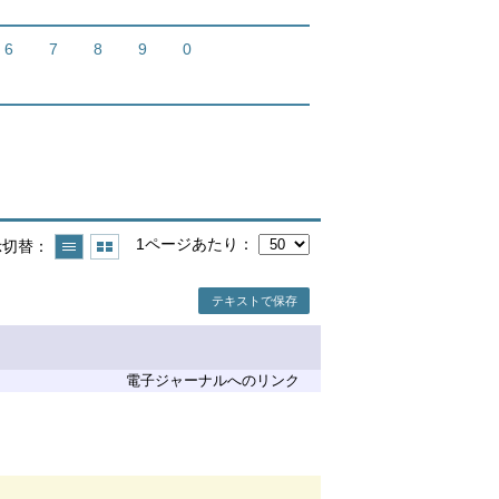
6
7
8
9
0
1ページあたり
示切替
テキストで保存
電子ジャーナルへのリンク