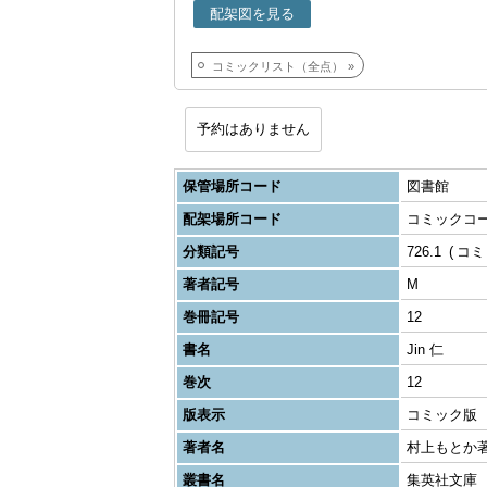
配架図を見る
コミックリスト（全点）
予約はありません
保管場所コード
図書館
配架場所コード
コミックコ
分類記号
726.1
コミ
著者記号
M
巻冊記号
12
書名
Jin 仁
巻次
12
版表示
コミック版
著者名
村上もとか
叢書名
集英社文庫