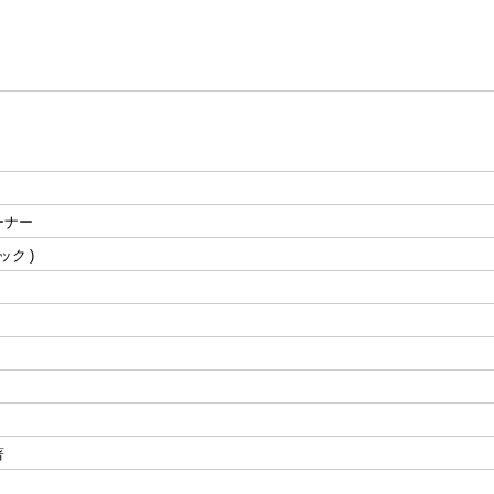
ーナー
ック
著