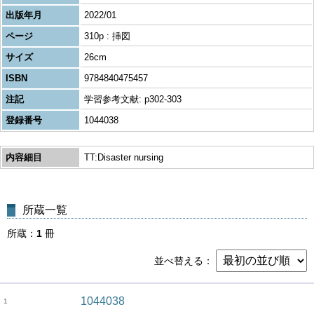
出版年月
2022/01
ページ
310p : 挿図
サイズ
26cm
ISBN
9784840475457
注記
学習参考文献: p302-303
登録番号
1044038
内容細目
TT:Disaster nursing
所蔵一覧
所蔵
1
冊
並べ替える
1044038
1