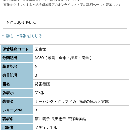
画像をクリックすると紀伊國屋書店のオンラインストアの詳細ページを表示します。
予約はありません
詳しい情報を閉じる
保管場所コード
図書館
分類記号
N080
叢書・全集・講座・図集
著者記号
N
巻冊記号
3
書名
災害看護
版表示
第5版
叢書名
ナーシング・グラフィカ. 看護の統合と実践
シリーズNo.
3
著者名
酒井明子 長田恵子 三澤寿美編
出版者
メディカ出版