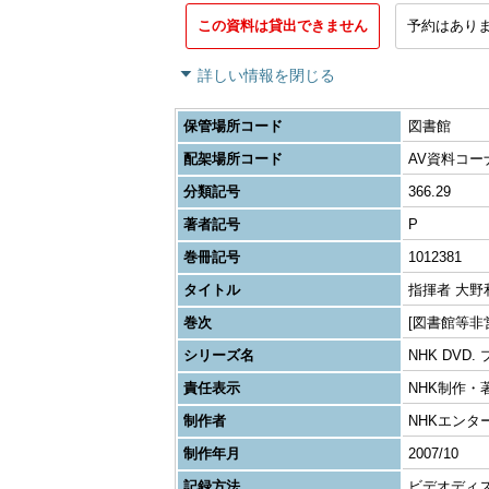
この資料は貸出できません
予約はあり
詳しい情報を閉じる
保管場所コード
図書館
配架場所コード
AV資料コー
分類記号
366.29
著者記号
P
巻冊記号
1012381
タイトル
指揮者 大野
巻次
[図書館等非
シリーズ名
NHK DVD
責任表示
NHK制作・
制作者
NHKエンタ
制作年月
2007/10
記録方法
ビデオディスク1