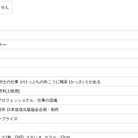
ません
ナー
和士の仕事 がけっぷちの向こうに喝采 (かっさい) がある
営利上映用]
. プロフェッショナル : 仕事の流儀
著作 日本放送出版協会企画・制作
ープライズ
枚 : DVD, ステレオ, カラー ; 12cm