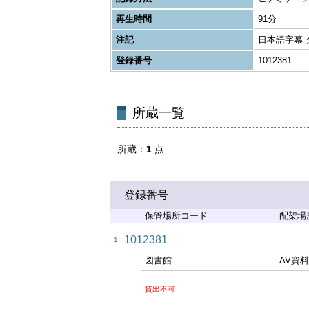
再生時間
91分
注記
日本語字幕
登録番号
1012381
所蔵一覧
所蔵
1
点
登録番号
保管場所コード
配架場
1012381
1
図書館
AV資
貸出不可