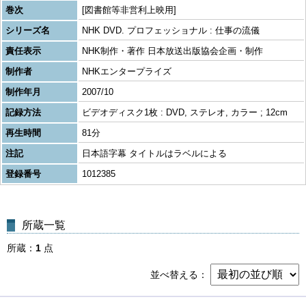
巻次
[図書館等非営利上映用]
シリーズ名
NHK DVD. プロフェッショナル : 仕事の流儀
責任表示
NHK制作・著作 日本放送出版協会企画・制作
制作者
NHKエンタープライズ
制作年月
2007/10
記録方法
ビデオディスク1枚 : DVD, ステレオ, カラー ; 12cm
再生時間
81分
注記
日本語字幕 タイトルはラベルによる
登録番号
1012385
所蔵一覧
所蔵
1
点
並べ替える