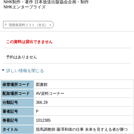
NHK制作・著作 日本放送出版協会企画・制作
NHKエンタープライズ
視聴覚資料リスト（全点）
この資料は貸出できません
予約はありません
詳しい情報を閉じる
保管場所コード
図書館
配架場所コード
AV資料コーナー
分類記号
366.29
著者記号
P
巻冊記号
1012385
タイトル
競馬調教師 藤澤和雄の仕事 未来を見すえる者が勝つ