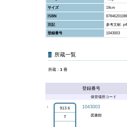
サイズ
19cm
ISBN
9784620108
注記
参考文献: p
登録番号
1043003
所蔵一覧
所蔵
1
冊
登録番号
保管場所コード
1043003
1
913.6
図書館
T