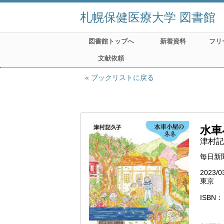
札幌保健医療大学 図書館
図書館トップへ
新着資料
フリ
文献依頼
ブックリストに戻る
水車
津村記
毎日新
2023/0
東京
ISBN