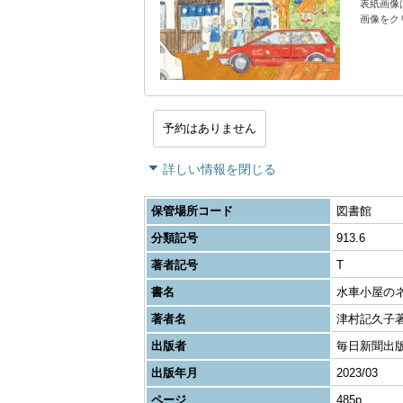
表紙画像
画像をク
予約はありません
詳しい情報を閉じる
保管場所コード
図書館
分類記号
913.6
著者記号
T
書名
水車小屋の
著者名
津村記久子
出版者
毎日新聞出
出版年月
2023/03
ページ
485p