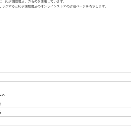
は「紀伊國屋書店」のものを使用しています。
リックすると紀伊國屋書店のオンラインストアの詳細ページを表示します。
ネネ
著
版