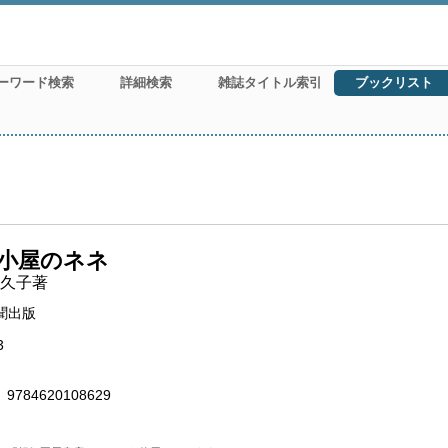
ーワード検索
詳細検索
雑誌タイトル索引
ブックリスト
小屋のネネ
久子著
聞出版
3
9784620108629