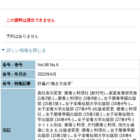
この資料は貸出できません
予約はありません
詳しい情報を閉じる
各号 - 巻号
Vol.88 No.6
各号 - 年月次
2022年6月
各号 - 特集記事
肝臓の“働き方改革”
責任表示変更: 榮養と料理社 (創刊号)→家庭食養研究會
(1卷2號-)→榮養と料理社 (3卷9號-)→女子榮養學園出版
部 (15卷1號-)→女子栄養短期大学出版部 (16巻4号-)→
女子栄養大学出版部 (27巻4号-)出版者変更: 榮養と料理
社→女子榮養學園出版部 (15卷1號-)→女子栄養短期大
学出版部 (16巻4号-)→女子栄養大学出版部 (27巻4号-)
タイトル別名: 榮養と料理, 月刊榮養と料理, 現代を健
注記
康に生きる,出版者変更: 榮養と料理社→女子榮養學園
出版部 (15卷1號-)→女子栄養短期大学出版部 (16巻4