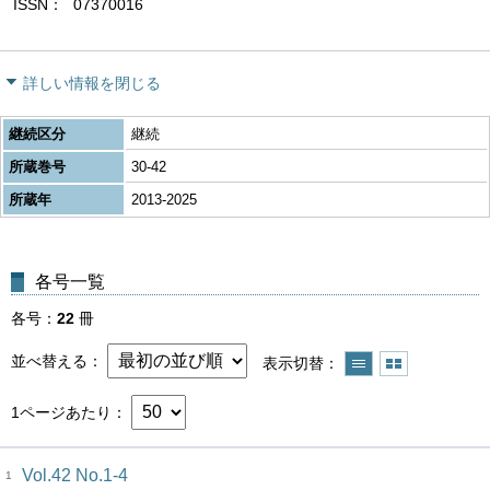
ISSN
07370016
詳しい情報を閉じる
継続区分
継続
所蔵巻号
30-42
所蔵年
2013-2025
各号一覧
各号
22
冊
並べ替える
表示切替
1ページあたり
Vol.42 No.1-4
1