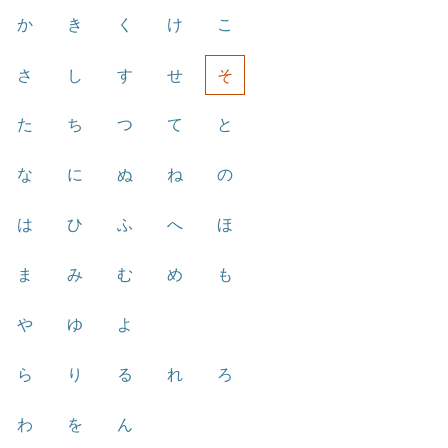
か
き
く
け
こ
さ
し
す
せ
そ
た
ち
つ
て
と
な
に
ぬ
ね
の
は
ひ
ふ
へ
ほ
ま
み
む
め
も
や
ゆ
よ
ら
り
る
れ
ろ
わ
を
ん