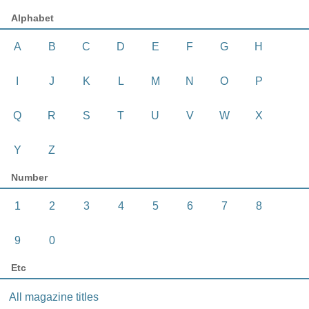
Alphabet
A
B
C
D
E
F
G
H
I
J
K
L
M
N
O
P
Q
R
S
T
U
V
W
X
Y
Z
Number
1
2
3
4
5
6
7
8
9
0
Etc
All magazine titles