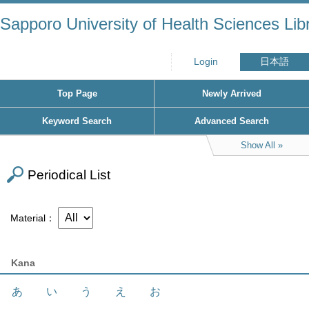
Sapporo University of Health Sciences Lib
Login
日本語
Top Page
Newly Arrived
Keyword Search
Advanced Search
Show All
Periodical List
Material
Kana
あ
い
う
え
お