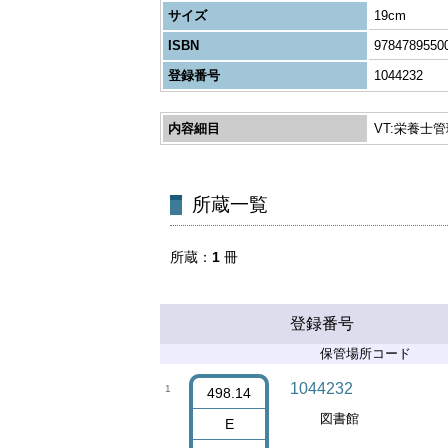
サイズ
19cm
ISBN
9784789550
登録番号
1044232
内容細目
VT:栄養士
所蔵一覧
所蔵
1
冊
登録番号
保管場所コード
1044232
1
498.14
図書館
E