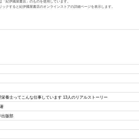
は「紀伊國屋書店」のものを使用しています。
リックすると紀伊國屋書店のオンラインストアの詳細ページを表示します。
理栄養士ってこんな仕事しています 13人のリアルストーリー
]著
学出版部