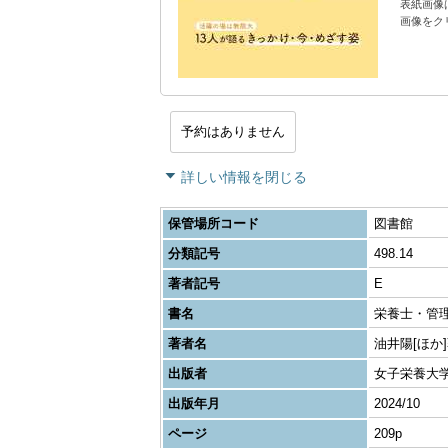
表紙画像
画像をク
予約はありません
詳しい情報を閉じる
保管場所コード
図書館
分類記号
498.14
著者記号
E
書名
栄養士・管
著者名
油井陽[ほか
出版者
女子栄養大
出版年月
2024/10
ページ
209p