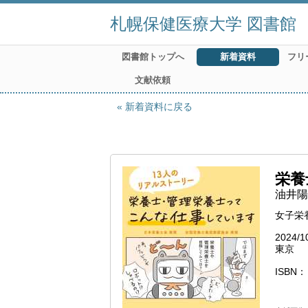
札幌保健医療大学 図書館
図書館トップへ
新着資料
フリ
文献依頼
新着資料に戻る
栄養
油井陽
女子栄
2024/1
東京
ISBN