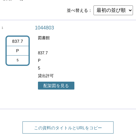
並べ替える
1044803
1
図書館
837.7
P
837.7
5
P
5
貸出許可
配架図を見る
この資料のタイトルとURLをコピー