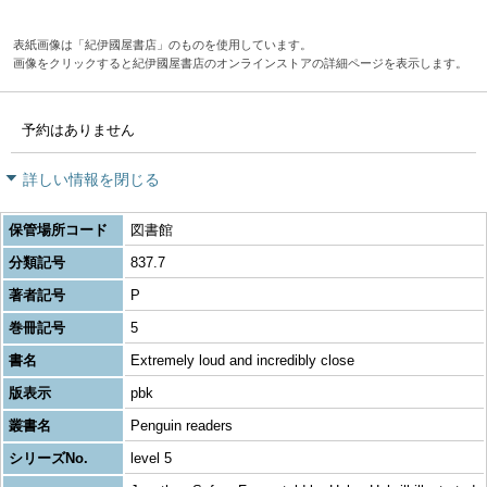
表紙画像は「紀伊國屋書店」のものを使用しています。
画像をクリックすると紀伊國屋書店のオンラインストアの詳細ページを表示します。
予約はありません
詳しい情報を閉じる
保管場所コード
図書館
分類記号
837.7
著者記号
P
巻冊記号
5
書名
Extremely loud and incredibly close
版表示
pbk
叢書名
Penguin readers
シリーズNo.
level 5