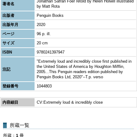
Jonathan Safran Foer retold by Helen Holwill illustrated
著者名
by Matt Rota
出版者
Penguin Books
出版年月
2020
ページ
96 p. ill.
サイズ
20 cm
ISBN
9780241397947
"Extremely loud and incredibly close first published in
the United States of America by Houghton Mifflin,
注記
2005...This Penguin readers edition published by
Penguin Books Ltd, 2020"--T.p. verso
登録番号
1044803
内容細目
CV:Extremely loud & incredibly close
所蔵一覧
所蔵
1
冊