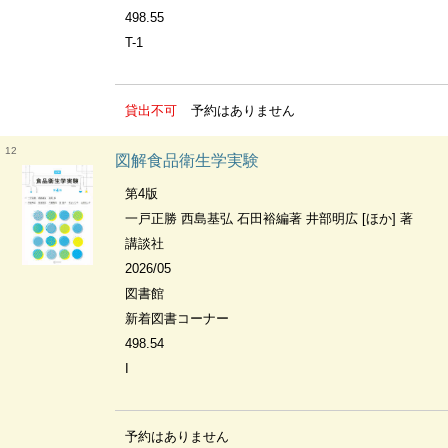
498.55
T-1
貸出不可
予約はありません
12
図解食品衛生学実験
第4版
一戸正勝 西島基弘 石田裕編著 井部明広 [ほか] 著
講談社
2026/05
図書館
新着図書コーナー
498.54
I
予約はありません