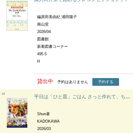
編原田美由紀 浦田陽子
南山堂
2026/04
図書館
新着図書コーナー
495.5
H
貸出中
予約はありません
予約する
18
平日は「ひと皿」ごはん さっと作れて、ちゃんとごちそう
Shun著
KADOKAWA
2026/03