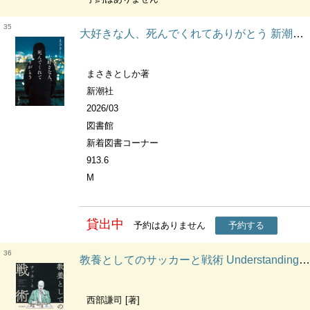
35
大好きな人、死んでくれてありがとう 新潮文庫
まさきとしか著
新潮社
2026/03
図書館
新着図書コーナー
913.6
M
貸出中
予約はありません
予約する
36
教養としてのサッカーと戦術 Understanding football and tactics
西部謙司 [著]