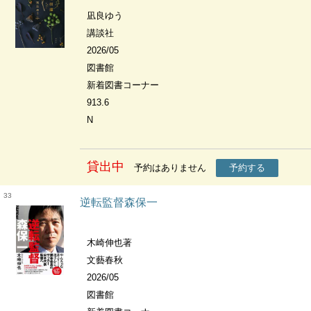
凪良ゆう
講談社
2026/05
図書館
新着図書コーナー
913.6
N
貸出中
予約はありません
予約する
33
逆転監督森保一
木崎伸也著
文藝春秋
2026/05
図書館