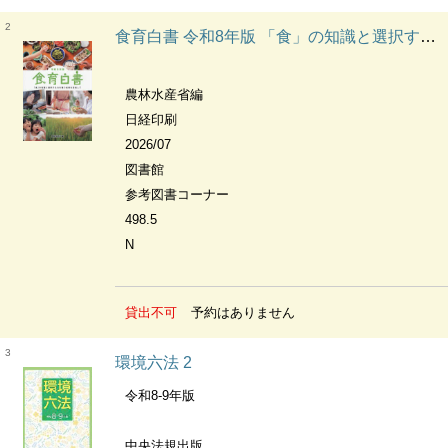
2
食育白書 令和8年版 「食」の知識と選択する力を養う食育を目指して
農林水産省編
日経印刷
2026/07
図書館
参考図書コーナー
498.5
N
貸出不可
予約はありません
3
環境六法 2
令和8-9年版
中央法規出版