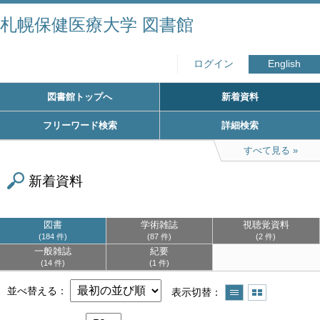
札幌保健医療大学 図書館
ログイン
English
図書館トップへ
新着資料
フリーワード検索
詳細検索
すべて見る
新着資料
図書
学術雑誌
視聴覚資料
184 件
87 件
2 件
一般雑誌
紀要
14 件
1 件
並べ替える
表示切替