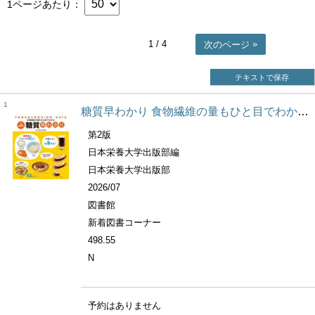
1ページあたり
1
/ 4
次のページ
テキストで保存
1
糖質早わかり 食物繊維の量もひと目でわかる Food & cooking data
第2版
日本栄養大学出版部編
日本栄養大学出版部
2026/07
図書館
新着図書コーナー
498.55
N
予約はありません