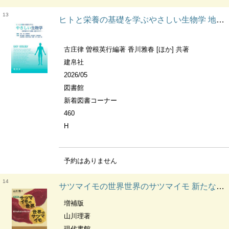
13
ヒトと栄養の基礎を学ぶやさしい生物学 地球誕生から細胞・遺伝子まで
古庄律 曽根英行編著 香川雅春 [ほか] 共著
建帛社
2026/05
図書館
新着図書コーナー
460
H
予約はありません
14
サツマイモの世界世界のサツマイモ 新たな食文化のはじまり
増補版
山川理著
現代書館