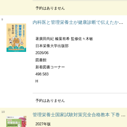
予約はありません
9
内科医と管理栄養士が健康診断で伝えたかった食事の話
著廣田尚紀 榛葉有希 監修佐々木敏
日本栄養大学出版部
2026/06
図書館
新着図書コーナー
498.583
H
予約はありません
10
管理栄養士国家試験対策完全合格教本 下巻 社会・環境/食べ物と健康 栄養教育論/公衆栄養学 給食経営管理論 オープンセサミシリーズ
2027年版