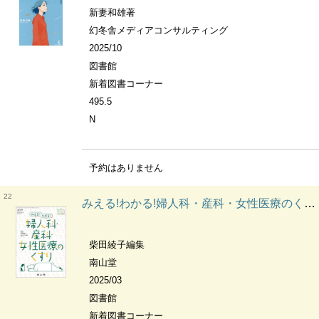
新妻和雄著
幻冬舎メディアコンサルティング
2025/10
図書館
新着図書コーナー
495.5
N
予約はありません
22
みえる!わかる!婦人科・産科・女性医療のくすり 薬局
柴田綾子編集
南山堂
2025/03
図書館
新着図書コーナー