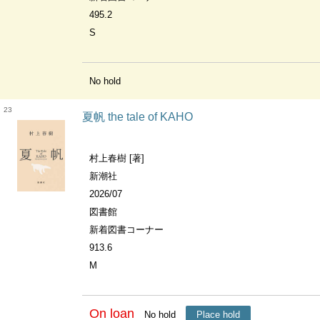
495.2
S
No hold
23
夏帆 the tale of KAHO
村上春樹 [著]
新潮社
2026/07
図書館
新着図書コーナー
913.6
M
On loan
No hold
Place hold