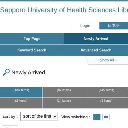
Sapporo University of Health Sciences Lib
Login
日本語
Top Page
Newly Arrived
Keyword Search
Advanced Search
Show All
Newly Arrived
184 items
87 items
145 items
2 items
14 items
1 items
sort by
View switching