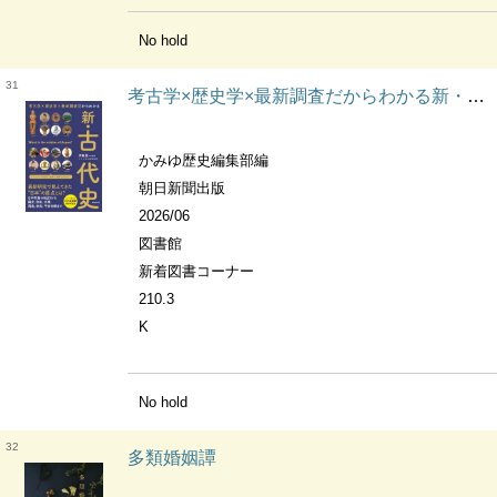
No hold
31
考古学×歴史学×最新調査だからわかる新・古代史 だからわかるシリーズ
かみゆ歴史編集部編
朝日新聞出版
2026/06
図書館
新着図書コーナー
210.3
K
No hold
32
多類婚姻譚