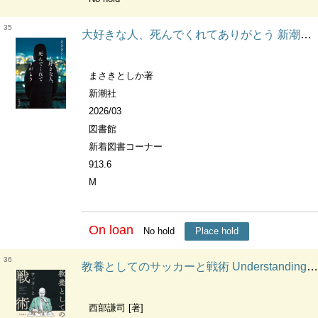
35
大好きな人、死んでくれてありがとう 新潮文庫
まさきとしか著
新潮社
2026/03
図書館
新着図書コーナー
913.6
M
On loan
No hold
Place hold
36
教養としてのサッカーと戦術 Understanding football and tactics
西部謙司 [著]