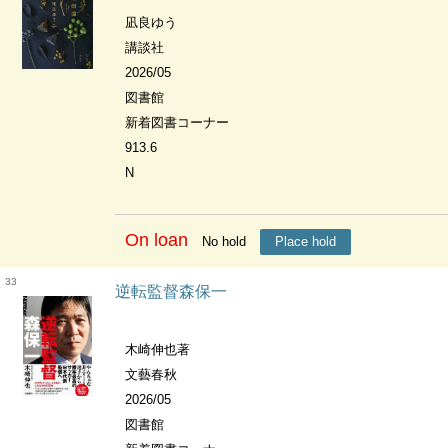
凪良ゆう
講談社
2026/05
図書館
新着図書コーナー
913.6
N
On loan
No hold
Place hold
33
逆転監督森保一
木崎伸也著
文藝春秋
2026/05
図書館