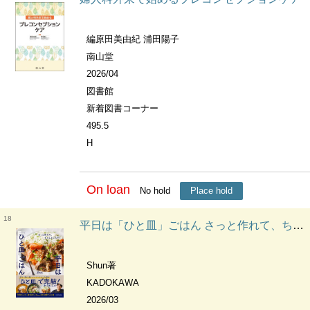
編原田美由紀 浦田陽子
南山堂
2026/04
図書館
新着図書コーナー
495.5
H
On loan
No hold
Place hold
18
平日は「ひと皿」ごはん さっと作れて、ちゃんとごちそう
Shun著
KADOKAWA
2026/03