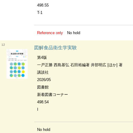
498.55
T-1
Reference only
No hold
12
図解食品衛生学実験
第4版
一戸正勝 西島基弘 石田裕編著 井部明広 [ほか] 著
講談社
2026/05
図書館
新着図書コーナー
498.54
I
No hold