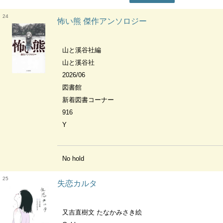
24
怖い熊 傑作アンソロジー
山と溪谷社編
山と溪谷社
2026/06
図書館
新着図書コーナー
916
Y
No hold
25
失恋カルタ
又吉直樹文 たなかみさき絵