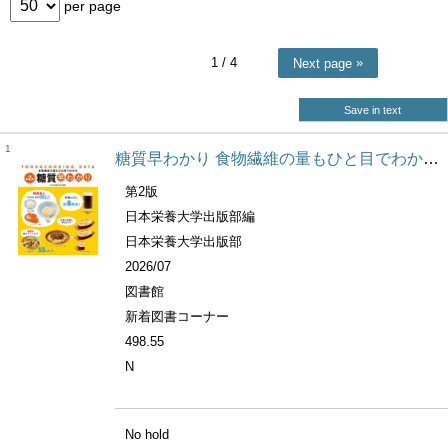
per page
1
/ 4
Next page
Save in text
1
糖質早わかり 食物繊維の量もひと目でわかる Food & cooking data
第2版
日本栄養大学出版部編
日本栄養大学出版部
2026/07
図書館
新着図書コーナー
498.55
N
No hold