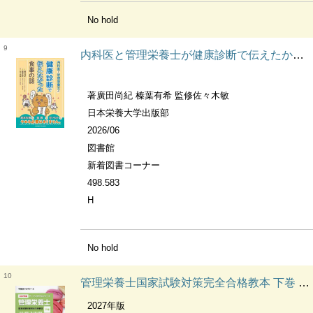
No hold
9
内科医と管理栄養士が健康診断で伝えたかった食事の話
著廣田尚紀 榛葉有希 監修佐々木敏
日本栄養大学出版部
2026/06
図書館
新着図書コーナー
498.583
H
No hold
10
管理栄養士国家試験対策完全合格教本 下巻 社会・環境/食べ物と健康 栄養教育論/公衆栄養学 給食経営管理論 オープンセサミシリーズ
2027年版