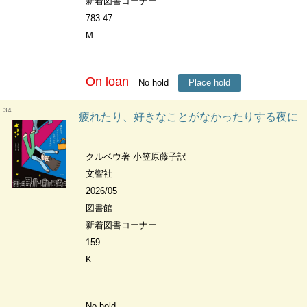
新着図書コーナー
783.47
M
On loan
No hold
Place hold
34
疲れたり、好きなことがなかったりする夜に
クルベウ著 小笠原藤子訳
文響社
2026/05
図書館
新着図書コーナー
159
K
No hold