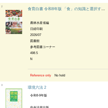
2
食育白書 令和8年版 「食」の知識と選択する力を養う食育を目指して
農林水産省編
日経印刷
2026/07
図書館
参考図書コーナー
498.5
N
Reference only
No hold
3
環境六法 2
令和8-9年版
中央法規出版