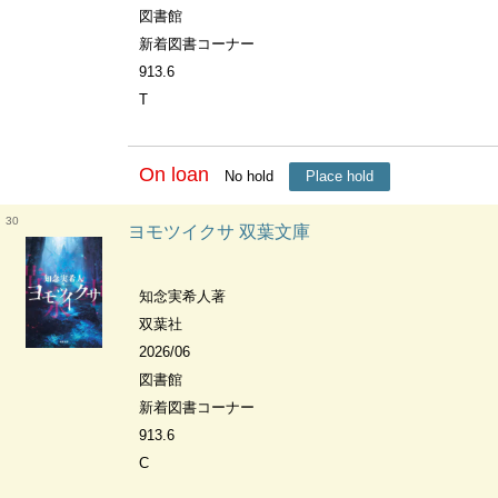
図書館
新着図書コーナー
913.6
T
On loan
No hold
Place hold
30
ヨモツイクサ 双葉文庫
知念実希人著
双葉社
2026/06
図書館
新着図書コーナー
913.6
C