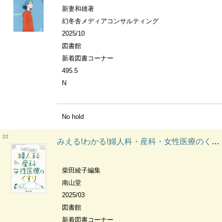
新妻和雄著
幻冬舎メディアコンサルティング
2025/10
図書館
新着図書コーナー
495.5
N
No hold
22
みえる!わかる!婦人科・産科・女性医療のくすり 薬局
柴田綾子編集
南山堂
2025/03
図書館
新着図書コーナー