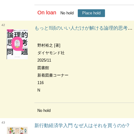
On loan
No hold
Place hold
42
もっと!!頭のいい人だけが解ける論理的思考問題
野村裕之 [著]
ダイヤモンド社
2025/11
図書館
新着図書コーナー
116
N
No hold
43
新行動経済学入門 なぜ人はそれを買うのか?