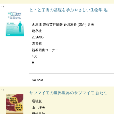
13
ヒトと栄養の基礎を学ぶやさしい生物学 地球誕生から細胞・遺伝子まで
古庄律 曽根英行編著 香川雅春 [ほか] 共著
建帛社
2026/05
図書館
新着図書コーナー
460
H
No hold
14
サツマイモの世界世界のサツマイモ 新たな食文化のはじまり
増補版
山川理著
現代書館