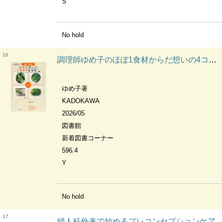
S
No hold
16
調理師ゆめ子のほぼ1食材からだ想いの4コマレシピ YUMEKO'S ALMOST ONE-INGREDIENT 4-PANEL RECIPES FOR HEALTHY LIVING
ゆめ子著
KADOKAWA
2026/05
図書館
新着図書コーナー
596.4
Y
No hold
17
婦人科外来で始めるプレコンセプションケア