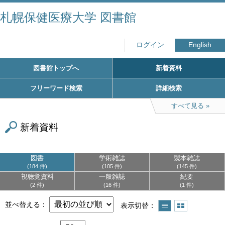
札幌保健医療大学 図書館
ログイン
English
図書館トップへ
新着資料
フリーワード検索
詳細検索
すべて見る
新着資料
図書
学術雑誌
製本雑誌
184 件
105 件
145 件
視聴覚資料
一般雑誌
紀要
2 件
16 件
1 件
並べ替える
表示切替