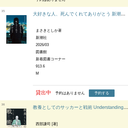
35
大好きな人、死んでくれてありがとう 新潮文庫
まさきとしか著
新潮社
2026/03
図書館
新着図書コーナー
913.6
M
貸出中
予約はありません
予約する
36
教養としてのサッカーと戦術 Understanding football and tactics
西部謙司 [著]