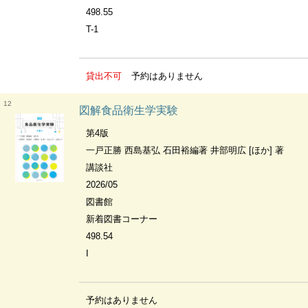
498.55
T-1
貸出不可
予約はありません
12
図解食品衛生学実験
第4版
一戸正勝 西島基弘 石田裕編著 井部明広 [ほか] 著
講談社
2026/05
図書館
新着図書コーナー
498.54
I
予約はありません