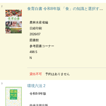
2
食育白書 令和8年版 「食」の知識と選択する力を養う食育を目指して
農林水産省編
日経印刷
2026/07
図書館
参考図書コーナー
498.5
N
貸出不可
予約はありません
3
環境六法 2
令和8-9年版
中央法規出版