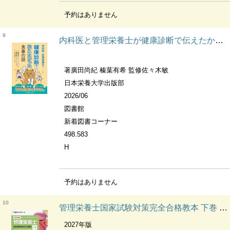
予約はありません
9
内科医と管理栄養士が健康診断で伝えたかった食事の話
著廣田尚紀 榛葉有希 監修佐々木敏
日本栄養大学出版部
2026/06
図書館
新着図書コーナー
498.583
H
予約はありません
10
管理栄養士国家試験対策完全合格教本 下巻 社会・環境/食べ物と健康 栄養教育論/公衆栄養学 給食経営管理論 オープンセサミシリーズ
2027年版