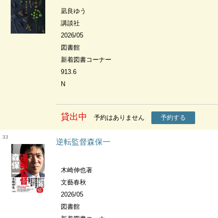
凪良ゆう
講談社
2026/05
図書館
新着図書コーナー
913.6
N
貸出中
予約はありません
予約する
33
逆転監督森保一
木崎伸也著
文藝春秋
2026/05
図書館