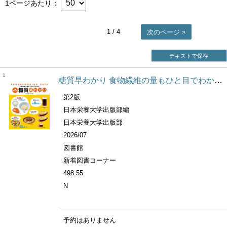
1ページあたり
1
/ 4
次のページ
テキストで保存
1
糖質早わかり 食物繊維の量もひと目でわかる Food & cooking data
第2版
日本栄養大学出版部編
日本栄養大学出版部
2026/07
図書館
新着図書コーナー
498.55
N
予約はありません