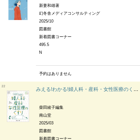
新妻和雄著
幻冬舎メディアコンサルティング
2025/10
図書館
新着図書コーナー
495.5
N
予約はありません
22
みえる!わかる!婦人科・産科・女性医療のくすり 薬局
柴田綾子編集
南山堂
2025/03
図書館
新着図書コーナー