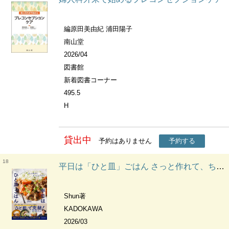
編原田美由紀 浦田陽子
南山堂
2026/04
図書館
新着図書コーナー
495.5
H
貸出中
予約はありません
予約する
18
平日は「ひと皿」ごはん さっと作れて、ちゃんとごちそう
Shun著
KADOKAWA
2026/03