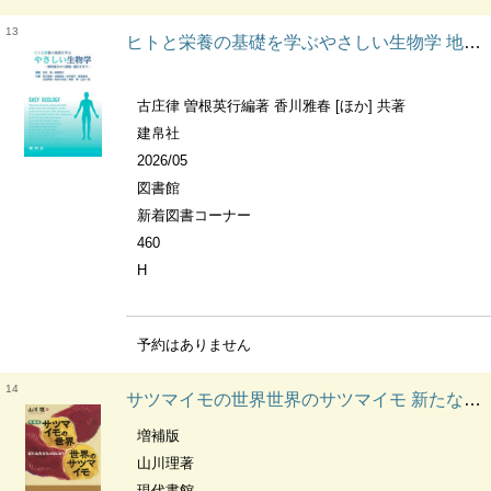
13
ヒトと栄養の基礎を学ぶやさしい生物学 地球誕生から細胞・遺伝子まで
古庄律 曽根英行編著 香川雅春 [ほか] 共著
建帛社
2026/05
図書館
新着図書コーナー
460
H
予約はありません
14
サツマイモの世界世界のサツマイモ 新たな食文化のはじまり
増補版
山川理著
現代書館