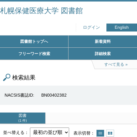
札幌保健医療大学 図書館
ログイン
English
図書館トップへ
新着資料
フリーワード検索
詳細検索
すべて見る
検索結果
NACSIS書誌ID
BN00402382
図書
1 件
並べ替える
表示切替