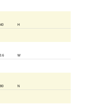
40
H
3.6
W
80
N