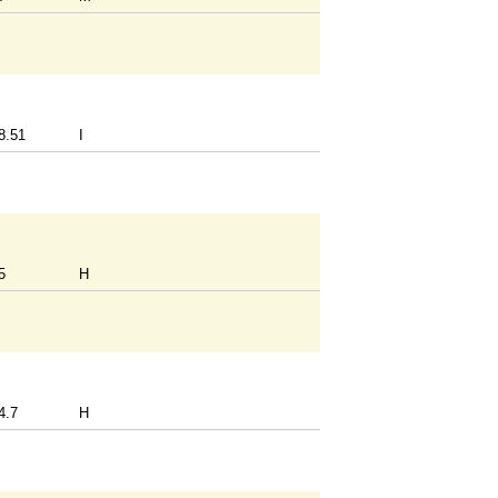
8.51
I
5
H
4.7
H