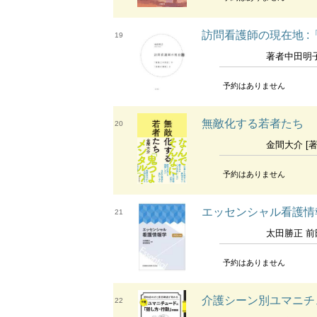
訪問看護師の現在地 
19
著者中田明
予約はありません
無敵化する若者たち
20
金間大介 [著
予約はありません
エッセンシャル看護情報
21
太田勝正 前田
予約はありません
介護シーン別ユマニチ
22