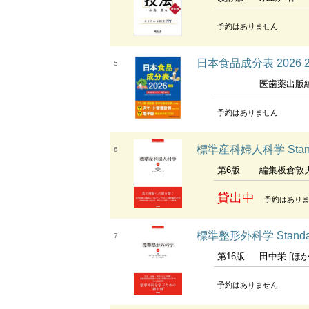
予約はありません
日本食品成分表 2026
5
医歯薬出版
予約はありません
標準産科婦人科学 Standar
6
第6版
編集板倉敦
貸出中
予約はあり
標準整形外科学 Standard
7
第16版
田中栄 [ほか] 編集 田中栄
予約はありません