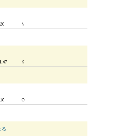
20
N
1.47
K
10
O
れる