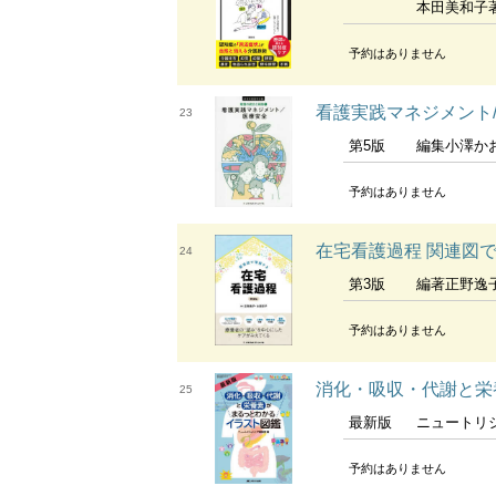
本田美和子著 イヴ・
予約はありません
看護実践マネジメント/
23
第5版
編集小澤か
予約はありません
在宅看護過程 関連図
24
第3版
編著正野逸子 
予約はありません
消化・吸収・代謝と栄養素
25
最新版
ニュートリションケ
予約はありません