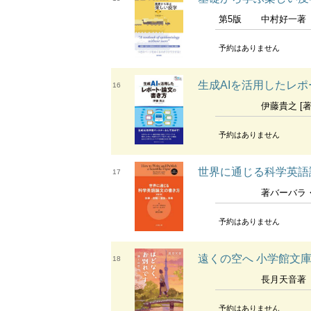
第5版
中村好一著
予約はありません
生成AIを活用したレポート・
16
伊藤貴之 [著
予約はありません
世界に通じる科学英語
17
著バーバラ・ガステル ロバート・A.
予約はありません
遠くの空へ 小学館文庫
18
長月天音著
予約はありません