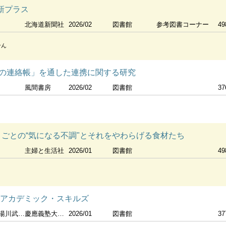
道新プラス
北海道新聞社
2026/02
図書館
参考図書コーナー
49
せん
の連絡帳」を通した連携に関する研究
風間書房
2026/02
図書館
37
月ごとの“気になる不調"とそれをやわらげる食材たち
主婦と生活社
2026/01
図書館
49
 アカデミック・スキルズ
近藤明彦 [著]
慶應義塾大学出版会
2026/01
図書館
37