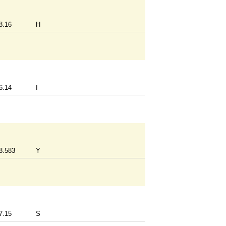
8.16
H
6.14
I
8.583
Y
7.15
S