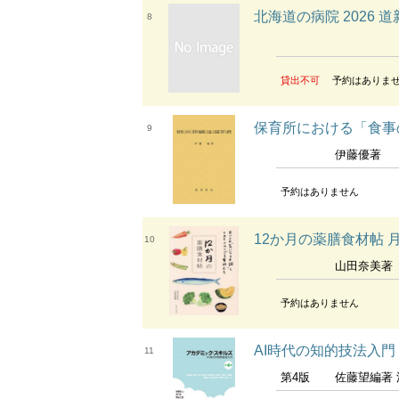
北海道の病院 2026 
8
貸出不可
予約はありま
保育所における「食事
9
伊藤優著
予約はありません
12か月の薬膳食材帖 
10
山田奈美著
予約はありません
AI時代の知的技法入門
11
第4版
佐藤望編著 湯川武 横山千晶 