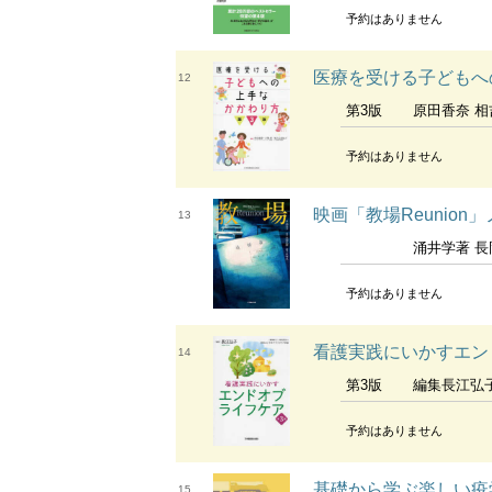
予約はありません
医療を受ける子どもへ
12
第3版
原田香奈 相吉恵 祖父江
予約はありません
映画「教場Reunion
13
涌井学著 長岡弘樹原作 
予約はありません
看護実践にいかすエン
14
第3版
編集長江弘子 編集協力日本エンド
予約はありません
基礎から学ぶ楽しい疫
15