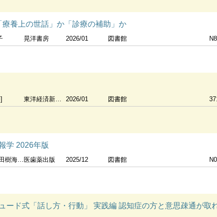
:「療養上の世話」か「診療の補助」か
子
晃洋書房
2026/01
図書館
N8
]
東洋経済新報社
2026/01
図書館
37
学 2026年版
樹海編著
医歯薬出版
2025/12
図書館
N0
ュード式「話し方・行動」 実践編 認知症の方と意思疎通が取