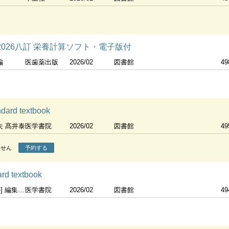
 2026八訂 栄養計算ソフト・電子版付
編
医歯薬出版
2026/02
図書館
49
d textbook
夫 髙井泰
医学書院
2026/02
図書館
49
ません
予約する
 textbook
 [ほか] 執筆
医学書院
2026/02
図書館
49