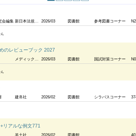
究会編集
新日本法規出版
2026/03
図書館
参考図書コーナー
N2
せん
のレビューブック 2027
メディックメディア
2026/03
図書館
国試対策コーナー
N0
せん
際
著
建帛社
2026/02
図書館
シラバスコーナー
37
+リアルな例文771
羊土社
2026/02
図書館
40