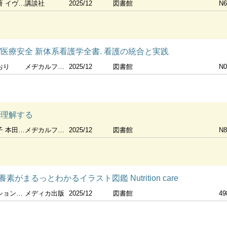
ジネスト監修
講談社
2025/12
図書館
N6
医療安全 新体系看護学全書. 看護の統合と実践
おり
メヂカルフレンド社
2025/12
図書館
N0
で理解する
本田彰子
メヂカルフレンド社
2025/12
図書館
N8
がまるっとわかるイラスト図鑑 Nutrition care
ア編集室編
メディカ出版
2025/12
図書館
49