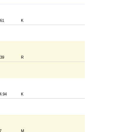
61
K
39
R
4.94
K
7
M