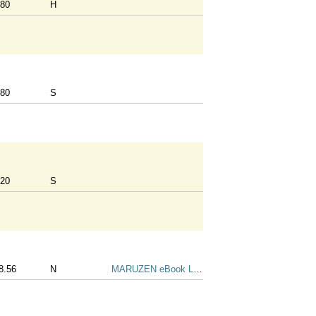
80
H
80
S
20
S
8.56
N
MARUZEN eBook Library