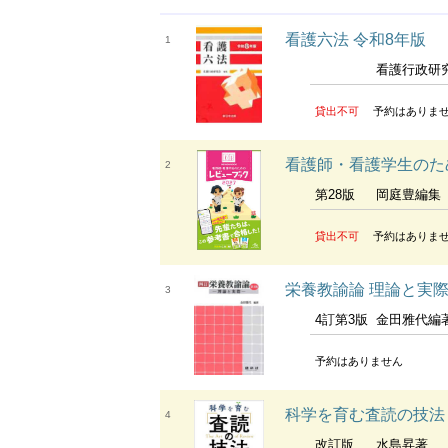
看護六法 令和8年版
1
看護行政研
貸出不可
予約はありま
看護師・看護学生のため
2
第28版
岡庭豊編集
貸出不可
予約はありま
栄養教諭論 理論と実
3
4訂第3版
金田雅代編
予約はありません
科学を育む査読の技法 
4
改訂版
水島昇著