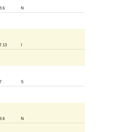
8.6
N
7.13
I
7
S
3.6
N