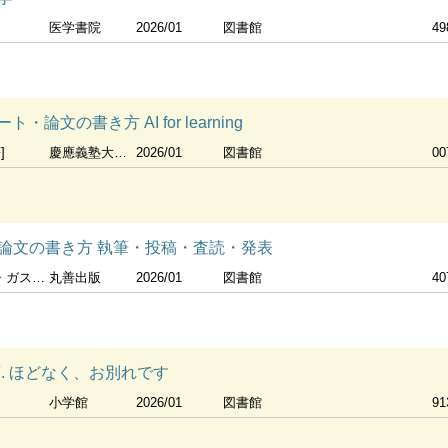
医学書院
2026/01
図書館
49
論文の書き方 AI for learning
]
慶應義塾大学出版会
2026/01
図書館
00
論文の書き方 執筆・投稿・査読・発表
 デイ 訳美宅成樹
丸善出版
2026/01
図書館
40
. ほどなく、お別れです
小学館
2026/01
図書館
91