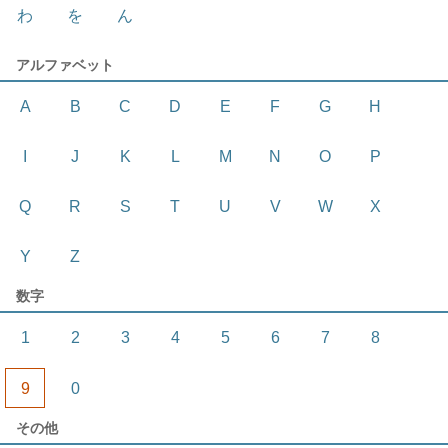
わ
を
ん
アルファベット
A
B
C
D
E
F
G
H
I
J
K
L
M
N
O
P
Q
R
S
T
U
V
W
X
Y
Z
数字
1
2
3
4
5
6
7
8
9
0
その他