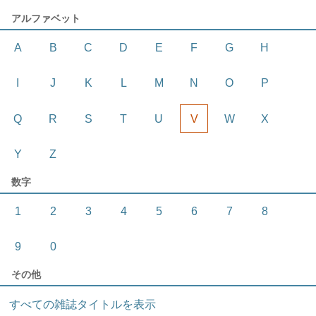
アルファベット
A
B
C
D
E
F
G
H
I
J
K
L
M
N
O
P
Q
R
S
T
U
V
W
X
Y
Z
数字
1
2
3
4
5
6
7
8
9
0
その他
すべての雑誌タイトルを表示