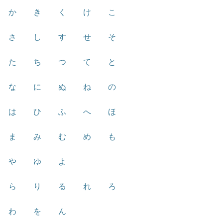
か
き
く
け
こ
さ
し
す
せ
そ
た
ち
つ
て
と
な
に
ぬ
ね
の
は
ひ
ふ
へ
ほ
ま
み
む
め
も
や
ゆ
よ
ら
り
る
れ
ろ
わ
を
ん