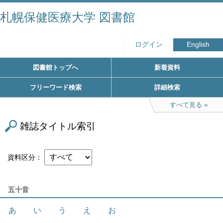
札幌保健医療大学 図書館
ログイン
English
図書館トップへ
新着資料
フリーワード検索
詳細検索
すべて見る
雑誌タイトル索引
資料区分
五十音
あ
い
う
え
お