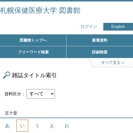
札幌保健医療大学 図書館
ログイン
English
図書館トップへ
新着資料
フリーワード検索
詳細検索
すべて見る
雑誌タイトル索引
資料区分
五十音
あ
い
う
え
お