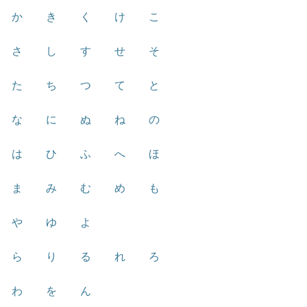
か
き
く
け
こ
さ
し
す
せ
そ
た
ち
つ
て
と
な
に
ぬ
ね
の
は
ひ
ふ
へ
ほ
ま
み
む
め
も
や
ゆ
よ
ら
り
る
れ
ろ
わ
を
ん