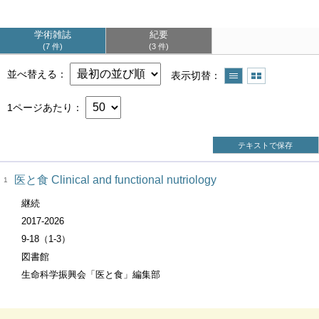
学術雑誌
紀要
7 件
3 件
並べ替える
表示切替
1ページあたり
テキストで保存
医と食 Clinical and functional nutriology
1
継続
2017-2026
9-18（1-3）
図書館
生命科学振興会「医と食」編集部