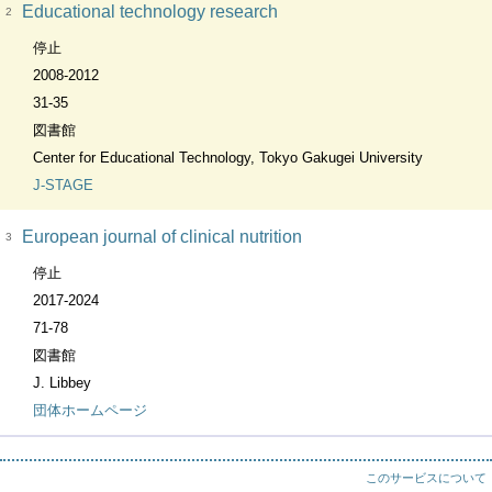
Educational technology research
2
停止
2008-2012
31-35
図書館
Center for Educational Technology, Tokyo Gakugei University
J-STAGE
European journal of clinical nutrition
3
停止
2017-2024
71-78
図書館
J. Libbey
団体ホームページ
このサービスについて