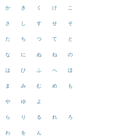
か
き
く
け
こ
さ
し
す
せ
そ
た
ち
つ
て
と
な
に
ぬ
ね
の
は
ひ
ふ
へ
ほ
ま
み
む
め
も
や
ゆ
よ
ら
り
る
れ
ろ
わ
を
ん