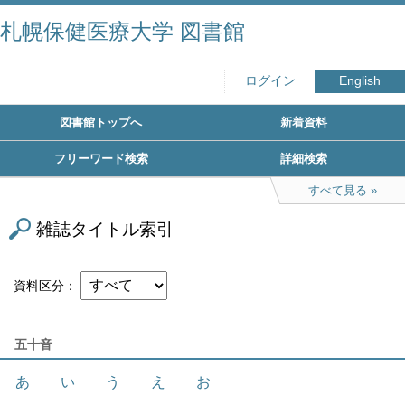
札幌保健医療大学 図書館
ログイン
English
図書館トップへ
新着資料
フリーワード検索
詳細検索
すべて見る
雑誌タイトル索引
資料区分
五十音
あ
い
う
え
お