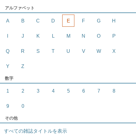
アルファベット
A
B
C
D
E
F
G
H
I
J
K
L
M
N
O
P
Q
R
S
T
U
V
W
X
Y
Z
数字
1
2
3
4
5
6
7
8
9
0
その他
すべての雑誌タイトルを表示