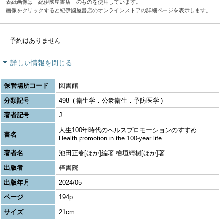
表紙画像は「紀伊國屋書店」のものを使用しています。
画像をクリックすると紀伊國屋書店のオンラインストアの詳細ページを表示します。
予約はありません
詳しい情報を閉じる
保管場所コード
図書館
分類記号
498
衛生学．公衆衛生．予防医学
著者記号
J
人生100年時代のヘルスプロモーションのすすめ
書名
Health promotion in the 100-year life
著者名
池田正春[ほか]編著 檜垣靖樹[ほか]著
出版者
梓書院
出版年月
2024/05
ページ
194p
サイズ
21cm