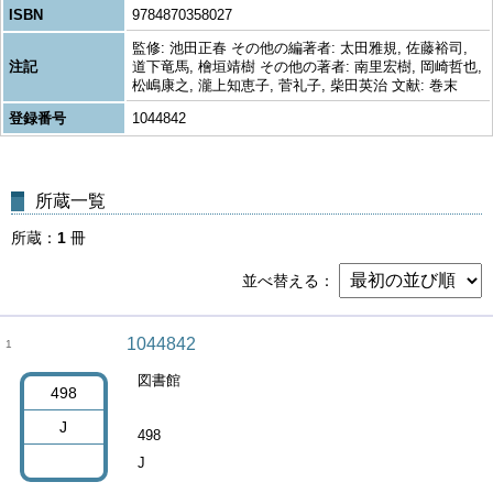
ISBN
9784870358027
監修: 池田正春 その他の編著者: 太田雅規, 佐藤裕司,
注記
道下竜馬, 檜垣靖樹 その他の著者: 南里宏樹, 岡崎哲也,
松嶋康之, 瀧上知恵子, 菅礼子, 柴田英治 文献: 巻末
登録番号
1044842
所蔵一覧
所蔵
1
冊
並べ替える
1044842
1
図書館
498
J
498
J