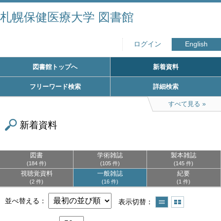
札幌保健医療大学 図書館
ログイン
English
図書館トップへ
新着資料
フリーワード検索
詳細検索
すべて見る
新着資料
図書
学術雑誌
製本雑誌
184 件
105 件
145 件
視聴覚資料
一般雑誌
紀要
2 件
16 件
1 件
並べ替える
表示切替