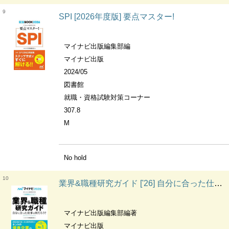
9
SPI [2026年度版] 要点マスター!
マイナビ出版編集部編
マイナビ出版
2024/05
図書館
就職・資格試験対策コーナー
307.8
M
No hold
10
業界&職種研究ガイド ['26] 自分に合った仕事は何だろう? 内定獲得のメソッド
マイナビ出版編集部編著
マイナビ出版