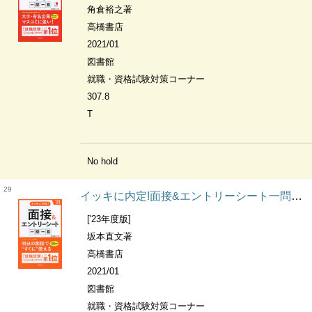
角倉裕之著
高橋書店
2021/01
図書館
就職・資格試験対策コーナー
307.8
T
No hold
29
イッキに内定!面接&エントリーシート一問一答
['23年度版]
坂本直文著
高橋書店
2021/01
図書館
就職・資格試験対策コーナー