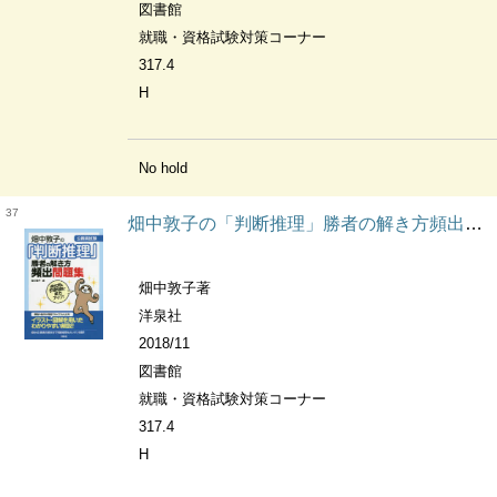
図書館
就職・資格試験対策コーナー
317.4
H
No hold
37
畑中敦子の「判断推理」勝者の解き方頻出問題集 公務員試験
畑中敦子著
洋泉社
2018/11
図書館
就職・資格試験対策コーナー
317.4
H