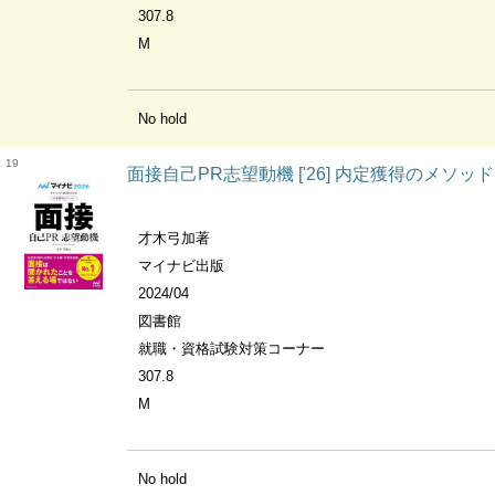
307.8
M
No hold
19
面接自己PR志望動機 ['26] 内定獲得のメソッド
才木弓加著
マイナビ出版
2024/04
図書館
就職・資格試験対策コーナー
307.8
M
No hold