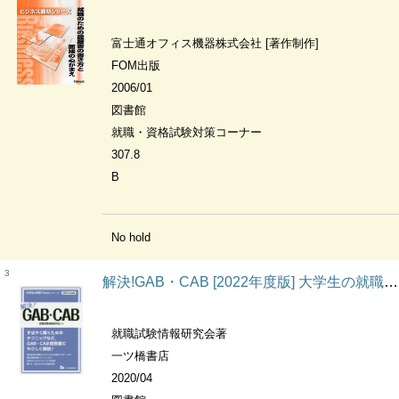
富士通オフィス機器株式会社 [著作制作]
FOM出版
2006/01
図書館
就職・資格試験対策コーナー
307.8
B
No hold
3
解決!GAB・CAB [2022年度版] 大学生の就職Focusシリーズ
就職試験情報研究会著
一ツ橋書店
2020/04