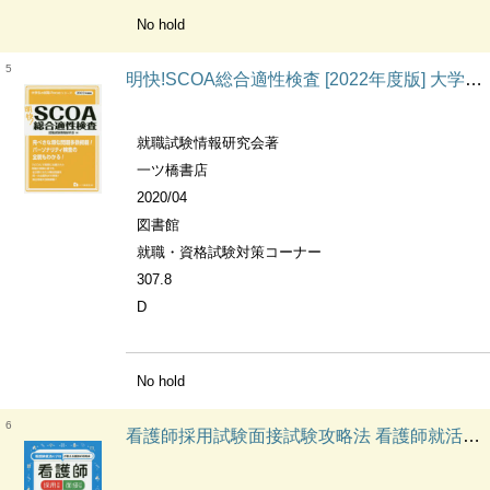
No hold
5
明快!SCOA総合適性検査 [2022年度版] 大学生の就職Focusシリーズ
就職試験情報研究会著
一ツ橋書店
2020/04
図書館
就職・資格試験対策コーナー
307.8
D
No hold
6
看護師採用試験面接試験攻略法 看護師就活のプロが教える面接の攻略本