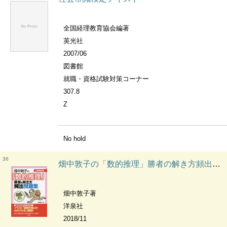
全国経理教育協会編著
英光社
2007/06
図書館
就職・資格試験対策コーナー
307.8
Z
No hold
36
畑中敦子の「数的推理」勝者の解き方頻出問題集 公務員試験
畑中敦子著
洋泉社
2018/11