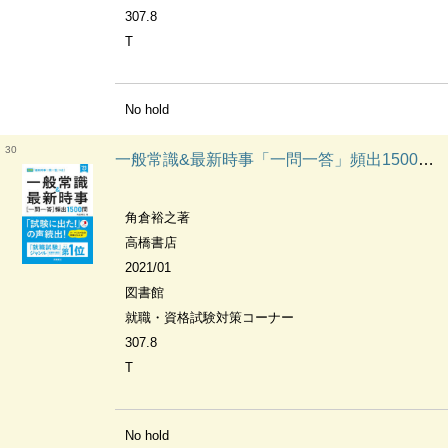
307.8
T
No hold
30
一般常識&最新時事「一問一答」頻出1500問 ['23年度版]
角倉裕之著
高橋書店
2021/01
図書館
就職・資格試験対策コーナー
307.8
T
No hold