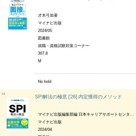
才木弓加著
マイナビ出版
2024/05
図書館
就職・資格試験対策コーナー
307.8
M
No hold
14
SPI解法の極意 ['26] 内定獲得のメソッド
マイナビ出版編集部編 日本キャリアサポートセンター問題作成
マイナビ出版
2024/04