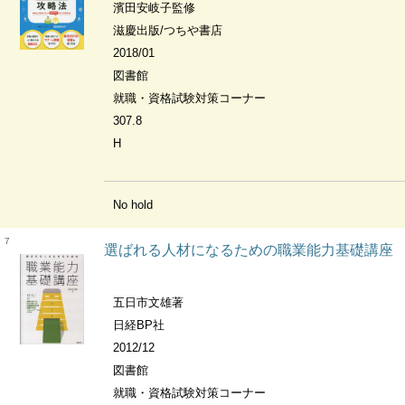
濱田安岐子監修
滋慶出版/つちや書店
2018/01
図書館
就職・資格試験対策コーナー
307.8
H
No hold
7
選ばれる人材になるための職業能力基礎講座
五日市文雄著
日経BP社
2012/12
図書館
就職・資格試験対策コーナー