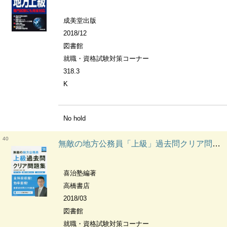
成美堂出版
2018/12
図書館
就職・資格試験対策コーナー
318.3
K
No hold
40
無敵の地方公務員「上級」過去問クリア問題集 [2020年度版]
喜治塾編著
高橋書店
2018/03
図書館
就職・資格試験対策コーナー