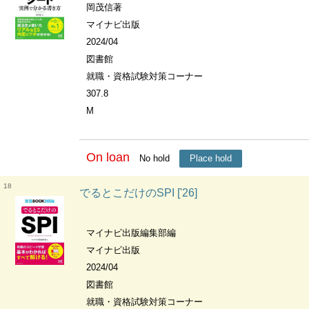
岡茂信著
マイナビ出版
2024/04
図書館
就職・資格試験対策コーナー
307.8
M
On loan
No hold
Place hold
18
でるとこだけのSPI ['26]
マイナビ出版編集部編
マイナビ出版
2024/04
図書館
就職・資格試験対策コーナー