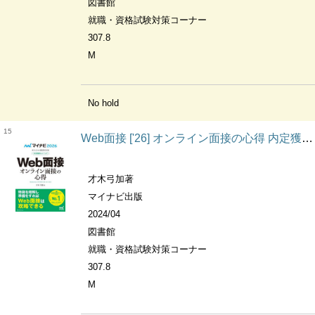
図書館
就職・資格試験対策コーナー
307.8
M
No hold
15
Web面接 ['26] オンライン面接の心得 内定獲得のメソッド
才木弓加著
マイナビ出版
2024/04
図書館
就職・資格試験対策コーナー
307.8
M