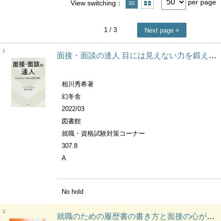
per page
View switching
1
/ 3
Next page
1
面接・面談の達人 目には見えない力を鍛える125の問い
相川秀希著
幻冬舎
2022/03
図書館
就職・資格試験対策コーナー
307.8
A
No hold
2
就職のための履歴書の書き方と面接の心がまえ ビジネス教材シリーズ