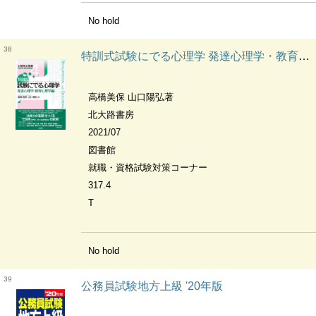
No hold
38
特訓式試験にでる心理学 発達心理学・教育心理学編 心理系公務員試験対策実践演習問題集
高橋美保 山口陽弘著
北大路書房
2021/07
図書館
就職・資格試験対策コーナー
317.4
T
No hold
39
公務員試験地方上級 '20年版