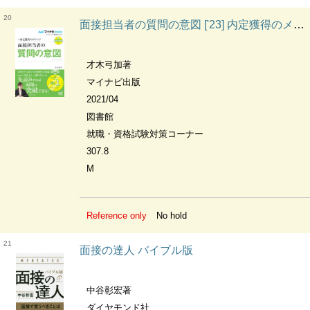
20
面接担当者の質問の意図 ['23] 内定獲得のメソッド
才木弓加著
マイナビ出版
2021/04
図書館
就職・資格試験対策コーナー
307.8
M
Reference only
No hold
21
面接の達人 バイブル版
中谷彰宏著
ダイヤモンド社