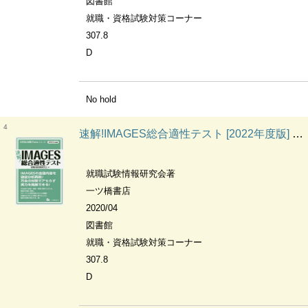
図書館
就職・資格試験対策コーナー
307.8
D
No hold
4
速解!IMAGES総合適性テスト [2022年度版] 大学生の就職Focusシリーズ
就職試験情報研究会著
一ツ橋書店
2020/04
図書館
就職・資格試験対策コーナー
307.8
D