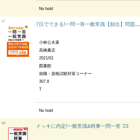
No hold
27
7日でできる!一問一答一般常識【頻出】問題集 ['23年度版]
小林公夫著
高橋書店
2021/01
図書館
就職・資格試験対策コーナー
307.8
T
No hold
28
イッキに内定!一般常識&時事一問一答 '23