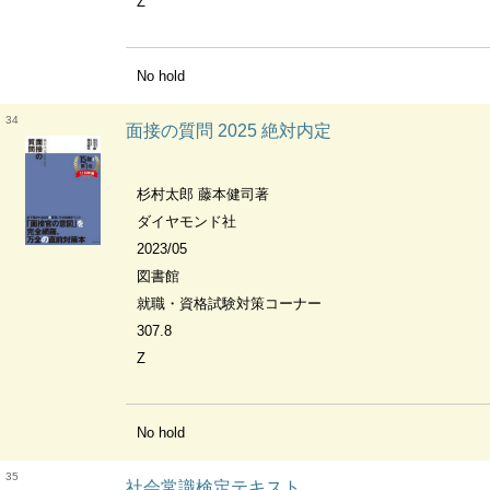
Z
No hold
34
面接の質問 2025 絶対内定
杉村太郎 藤本健司著
ダイヤモンド社
2023/05
図書館
就職・資格試験対策コーナー
307.8
Z
No hold
35
社会常識検定テキスト